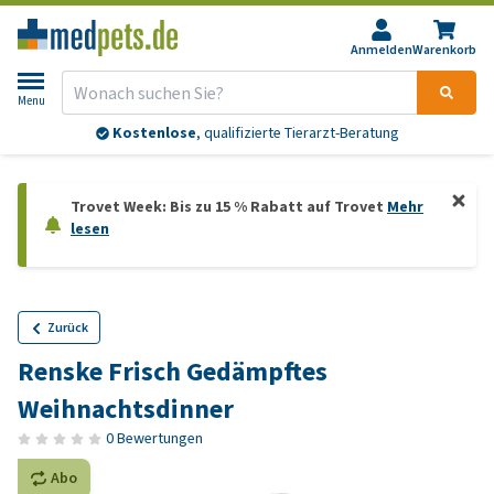
Anmelden
Warenkorb
Menu
Kostenlose
, qualifizierte Tierarzt-Beratung
Trovet Week: Bis zu 15 % Rabatt auf Trovet
Mehr
lesen
Zurück
Renske Frisch Gedämpftes
Weihnachtsdinner
0 Bewertungen
Abo