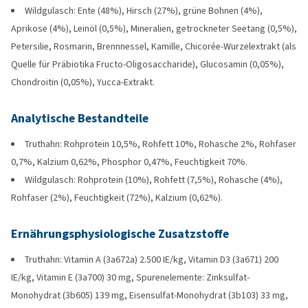
Wildgulasch: Ente (48%), Hirsch (27%), grüne Bohnen (4%),
Aprikose (4%), Leinöl (0,5%), Mineralien, getrockneter Seetang (0,5%),
Petersilie, Rosmarin, Brennnessel, Kamille, Chicorée-Wurzelextrakt (als
Quelle für Präbiotika Fructo-Oligosaccharide), Glucosamin (0,05%),
Chondroitin (0,05%), Yucca-Extrakt.
Analytische Bestandteile
Truthahn: Rohprotein 10,5%, Rohfett 10%, Rohasche 2%, Rohfaser
0,7%, Kalzium 0,62%, Phosphor 0,47%, Feuchtigkeit 70%.
Wildgulasch: Rohprotein (10%), Rohfett (7,5%), Rohasche (4%),
Rohfaser (2%), Feuchtigkeit (72%), Kalzium (0,62%).
Ernährungsphysiologische Zusatzstoffe
Truthahn: Vitamin A (3a672a) 2.500 IE/kg, Vitamin D3 (3a671) 200
IE/kg, Vitamin E (3a700) 30 mg, Spurenelemente: Zinksulfat-
Monohydrat (3b605) 139 mg, Eisensulfat-Monohydrat (3b103) 33 mg,