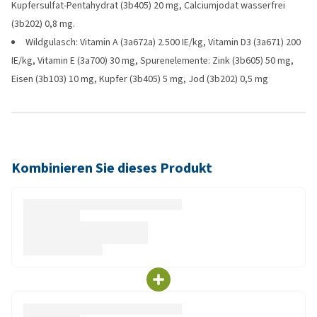
Kupfersulfat-Pentahydrat (3b405) 20 mg, Calciumjodat wasserfrei
(3b202) 0,8 mg.
Wildgulasch: Vitamin A (3a672a) 2.500 IE/kg, Vitamin D3 (3a671) 200
IE/kg, Vitamin E (3a700) 30 mg, Spurenelemente: Zink (3b605) 50 mg,
Eisen (3b103) 10 mg, Kupfer (3b405) 5 mg, Jod (3b202) 0,5 mg
Kombinieren Sie dieses Produkt