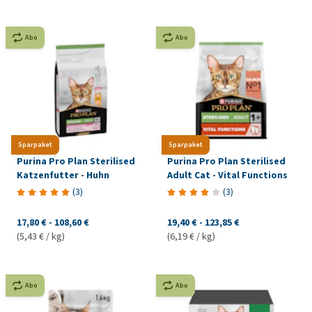
Abo
Abo
Sparpaket
Sparpaket
Purina Pro Plan Sterilised
Purina Pro Plan Sterilised
Katzenfutter - Huhn
Adult Cat - Vital Functions
(
3
)
(
3
)
17,80 €
-
108,60 €
19,40 €
-
123,85 €
(5,43 € / kg)
(6,19 € / kg)
Abo
Abo