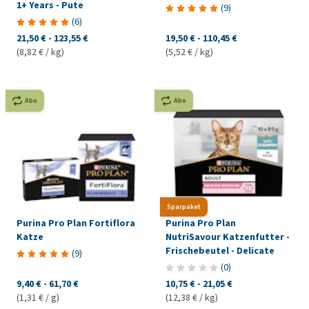
1+ Years - Pute
(
9
)
(
6
)
21,50 €
-
123,55 €
19,50 €
-
110,45 €
(8,82 € / kg)
(5,52 € / kg)
Abo
Abo
Sparpaket
Purina Pro Plan Fortiflora
Purina Pro Plan
Katze
NutriSavour Katzenfutter -
Frischebeutel - Delicate
(
9
)
(
0
)
9,40 €
-
61,70 €
10,75 €
-
21,05 €
(1,31 € / g)
(12,38 € / kg)