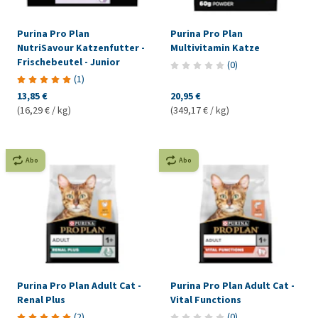
Purina Pro Plan
Purina Pro Plan
NutriSavour Katzenfutter -
Multivitamin Katze
Frischebeutel - Junior
(
0
)
(
1
)
13,85 €
20,95 €
(16,29 € / kg)
(349,17 € / kg)
Abo
Abo
Purina Pro Plan Adult Cat -
Purina Pro Plan Adult Cat -
Renal Plus
Vital Functions
(
2
)
(
0
)