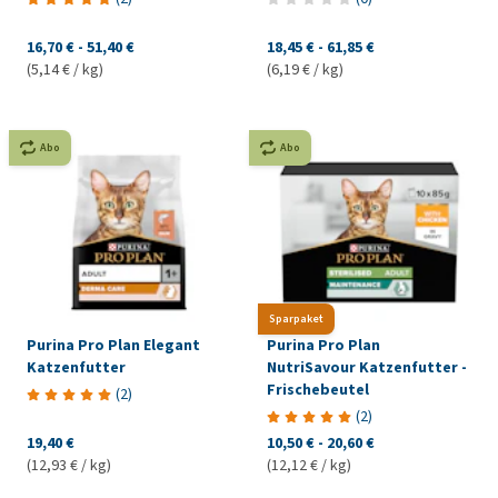
16,70 €
-
51,40 €
18,45 €
-
61,85 €
(5,14 € / kg)
(6,19 € / kg)
Abo
Abo
Sparpaket
Purina Pro Plan Elegant
Purina Pro Plan
Katzenfutter
NutriSavour Katzenfutter -
Frischebeutel
(
2
)
(
2
)
19,40 €
10,50 €
-
20,60 €
(12,93 € / kg)
(12,12 € / kg)