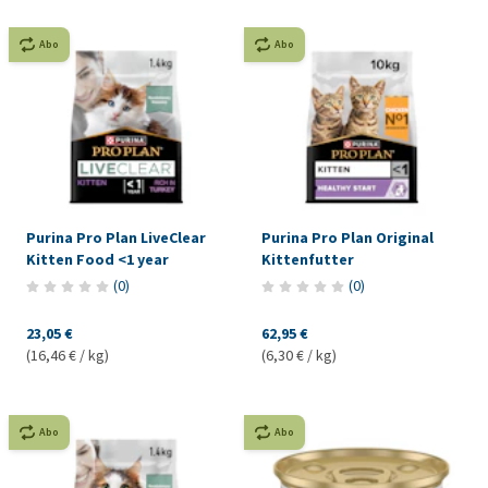
Abo
Abo
Purina Pro Plan LiveClear
Purina Pro Plan Original
Kitten Food <1 year
Kittenfutter
(
0
)
(
0
)
23,05 €
62,95 €
(16,46 € / kg)
(6,30 € / kg)
Abo
Abo