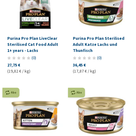
Purina Pro Plan LiveClear
Purina Pro Plan Sterilised
Sterilised Cat Food Adult
Adult Katze Lachs und
1+ years - Lachs
Thunfisch
(
0
)
(
0
)
27,75 €
36,45 €
(19,82 € / kg)
(17,87 € / kg)
Abo
Abo