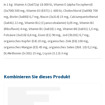
In 1 kg: Vitamin A (3a672a) 18.000 IU, Vitamin E (alpha-Tocopherol)
(3a700) 500 mg, Vitamin D3 (E671) 1. 600 IU, Cholinchlorid (3a890) 700
mg, Biotin (3a880) 0,7 mg, Niacin (3a314) 15 mg, Calciumpantothenat
(3a841) 12 mg, Vitamin B12 (Cyanocobalamin) 0,05 mg, Vitamin B2
(Riboflavin) 4 mg, Vitamin B1 (3a820) 1 mg, Vitamin B6 (3a831) 1,5 mg,
Folsäure (3a316) 0,6 mg, Eisen (E1) 90 mg, Jod (3b201) 0,7 mg,
organisches Kupfer (E4) 18 mg, organisches Zink (E6) 100 mg,
organisches Mangan (E5) 45 mg, organisches Selen (3b8. 10) 0,2 mg,
DL-Methionin (3c301) 15 mg, L-Lysin (3.2.3) 3 mg
Kombinieren Sie dieses Produkt