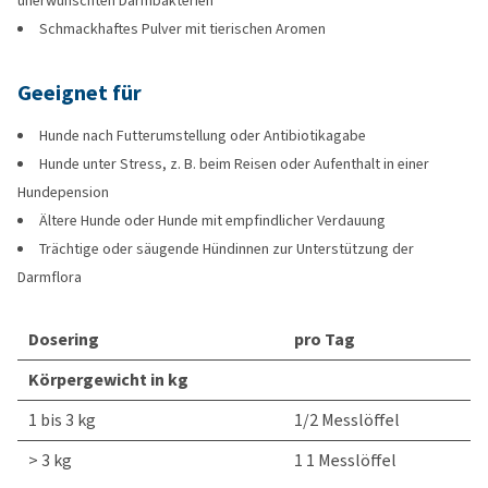
unerwünschten Darmbakterien
Schmackhaftes Pulver mit tierischen Aromen
Geeignet für
Hunde nach Futterumstellung oder Antibiotikagabe
Hunde unter Stress, z. B. beim Reisen oder Aufenthalt in einer
Hundepension
Ältere Hunde oder Hunde mit empfindlicher Verdauung
Trächtige oder säugende Hündinnen zur Unterstützung der
Darmflora
Dosering
pro Tag
Körpergewicht in kg
1 bis 3 kg
1/2 Messlöffel
> 3 kg
1 1 Messlöffel