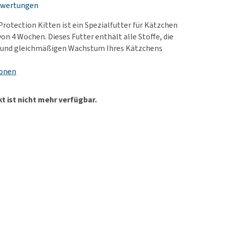
ewertungen
rn-, Nieren- und
e bekomme ich meinen
berprobleme
nd (wieder) stubenrein?
Protection Kitten ist ein Spezialfutter für Kätzchen
les ansehen
ut-/Fellprobleme und
on 4 Wochen. Dieses Futter enthält alle Stoffe, die
 und gleichmäßigen Wachstum Ihres Kätzchens
ckreiz
erenproblemen
ionen
les ansehen
t ist nicht mehr verfügbar.