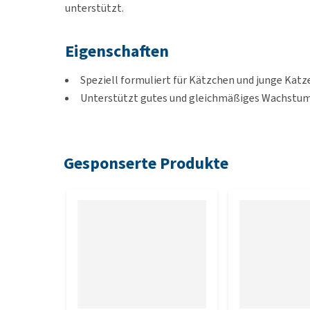
unterstützt.
Eigenschaften
Speziell formuliert für Kätzchen und junge Katz
Unterstützt gutes und gleichmäßiges Wachstu
Enthält mehr Fett
Unterstützt das Immunsystem
Weizenfrei
Gesponserte Produkte
Geeignet für
Dieses Futter ist für Kätzchen und junge Katzen ab
Geschmack
Huhn