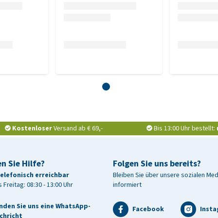
tierische Fette (Geflügel), Reis, frisches Hühnerfleisch
ulver, Hefe, Rübenschnitzel, getrocknete Zichorie (eine
Kostenloser
Versand ab € 69,-
Bis 13:00 Uhr bestellt:
antarktischer Krill, Mineralstoffe (Natriumchlorid),
lusmehl (eine natürliche Quelle für FOS, GOS und MOS),
lze (Dioscorea, Polygonatum, Morusfrucht, Cornu cervi
n Sie Hilfe?
Folgen Sie uns bereits?
ssler-Zellsalze Nr. 1, 2, 4 und 8). 1, 2, 4 und 8) (0,075%),
telefonisch erreichbar
Bleiben Sie über unsere sozialen Me
 Freitag: 08:30 - 13:00 Uhr
informiert
nden Sie uns eine WhatsApp-
Facebook
Inst
chricht