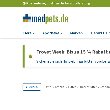
Kostenlose
, qualifizierte Tierarzt-Beratung
Tiere
Apotheke
Marken
Tierarzt Ti
Futter
Apotheke
Trovet Week: Bis zu 15 % Rabatt 
Trockenfutter
Zeckenschutz und
Flohmittel
Sichern Sie sich Ihr Lieblingsfutter vorübe
Nassfutter
Wurmkuren
Diätfutter
Ergänzungen
Getreidefreies
Hundefutter
Probiotika und
Zurück
Home
Katzen
Futter
Trockenfutter
Standa
Immunsystem
Welpenfutter und
Leckerlis
Vitamine und Mine
Glutenfreies Hund
Medizinisches Zu