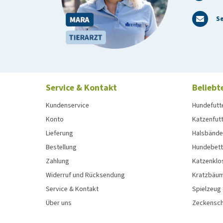
Feuchte 8,0%, Rohprotein 34,0%, Rohfett 22,0%, R
Se
Service & Kontakt
Beliebt
Kundenservice
Hundefutt
Konto
Katzenfut
Lieferung
Halsbänder
Bestellung
Hundebett
Zahlung
Katzenklo
Widerruf und Rücksendung
Kratzbäum
Service & Kontakt
Spielzeug
Über uns
Zeckenschu