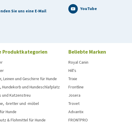
ohasche 6,5%, Rohfaser 1,5%
YouTube
nden Sie uns eine E-Mail
e Produktkategorien
Beliebte Marken
er
Royal Canin
ter
Hill's
, Leinen und Geschirre für Hunde
Trixie
, Hundekorb und Hundeschlafplatz
Frontline
s und Katzenstreu
Josera
e, -bretter und -möbel
Trovet
 für Hunde
Advantix
tz & Flohmittel für Hunde
FRONTPRO