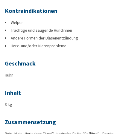
Kontraindikationen
Welpen
Trächtige und säugende Hündinnen
Andere Formen der Blasenentzündung
Herz- und/oder Nierenprobleme
Geschmack
Huhn
Inhalt
3 kg
Zusammensetzung
Reis, Mais, tierisches Eiweiß, tierische Fette (Geflügel), Gerste,