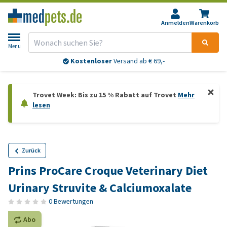
Anmelden
Warenkorb
Menu
Kostenloser
Versand ab € 69,-
Trovet Week: Bis zu 15 % Rabatt auf Trovet
Mehr
lesen
Zurück
Prins ProCare Croque Veterinary Diet
Urinary Struvite & Calciumoxalate
0 Bewertungen
Abo