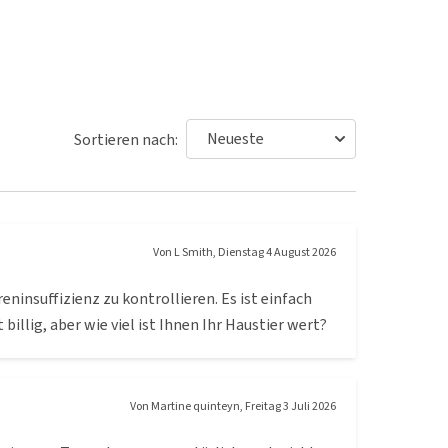
Sortieren nach:
Von
L Smith
,
Dienstag 4 August 2026
reninsuffizienz zu kontrollieren. Es ist einfach
billig, aber wie viel ist Ihnen Ihr Haustier wert?
Von
Martine quinteyn
,
Freitag 3 Juli 2026