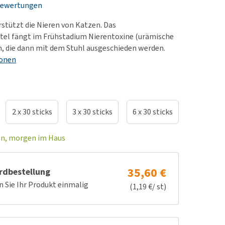
Bewertungen
rn-, Nieren- und
e bekomme ich meinen
berprobleme
nd (wieder) stubenrein?
stützt die Nieren von Katzen. Das
les ansehen
ut-/Fellprobleme und
tel fängt im Frühstadium Nierentoxine (urämische
, die dann mit dem Stuhl ausgeschieden werden.
ckreiz
ionen
erenproblemen
les ansehen
2 x 30 sticks
3 x 30 sticks
6 x 30 sticks
en, morgen im Haus
35,60 €
rdbestellung
n Sie Ihr Produkt einmalig
(1,19 €/ st)