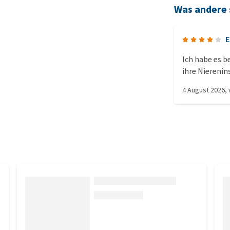
Was andere
E
Ich habe es b
ihre Nierenins
anzuwenden, e
4 August 2026
,
Es ist nicht b