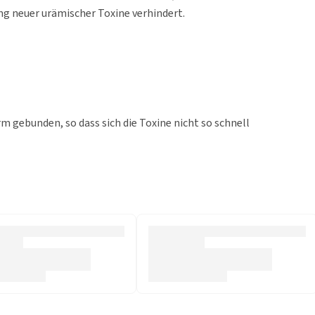
ng neuer urämischer Toxine verhindert.
 gebunden, so dass sich die Toxine nicht so schnell
o dass keine neuen urämischen Toxine entstehen
chen Sie den Inhalt des Beutels mit Nassfutter, damit es