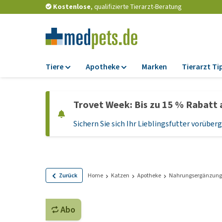
Kostenlose
, qualifizierte Tierarzt-Beratung
Tiere
Apotheke
Marken
Tierarzt Ti
Futter
Apotheke
Trovet Week: Bis zu 15 % Rabatt 
Trockenfutter
Zeckenschutz und
Flohmittel
Sichern Sie sich Ihr Lieblingsfutter vorübe
Nassfutter
Wurmkuren
Diätfutter
Ergänzungen
Getreidefreies
Hundefutter
Probiotika und
Zurück
Home
Katzen
Apotheke
Nahrungsergänzung
Immunsystem
Welpenfutter und
Leckerlis
Vitamine und Mine
Abo
Glutenfreies Hund
Medizinisches Zu