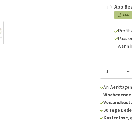
Abo Bes
Abo
Profit
Pausie
wann 
An Werktagen
Wochenende
Versandkoste
30 Tage Bede
Kostenlose
, 