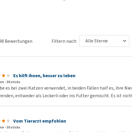
98
Bewertungen
Filtern nach:
Es hilft ihnen, besser zu leben
ne - 30 sticks
be es bei zwei Katzen verwendet, in beiden Fällen half es, ihre Nie
nden, entweder als Leckerli oder ins Futter gemischt. Es ist nicht 
Vom Tierarzt empfohlen
ne - 30 sticks