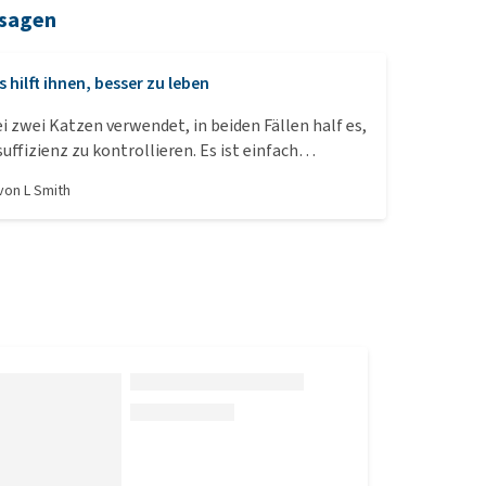
 sagen
s hilft ihnen, besser zu leben
ei zwei Katzen verwendet, in beiden Fällen half es,
uffizienz zu kontrollieren. Es ist einfach
ntweder als Leckerli oder ins Futter gemischt.
 von
L Smith
illig, aber wie viel ist Ihnen Ihr Haustier wert?