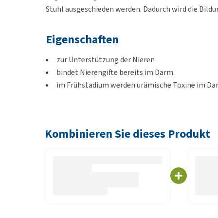
Stuhl ausgeschieden werden. Dadurch wird die Bildu
Eigenschaften
zur Unterstützung der Nieren
bindet Nierengifte bereits im Darm
im Frühstadium werden urämische Toxine im Darm
ausbreiten
die Toxine werden mit dem Kot ausgeschieden, s
Kombinieren Sie dieses Produkt
Geeignet für
Katzen (mit Nierenproblemen)
Verwendung
Geben Sie Porus One einmal täglich Ihrer Katze. Mis