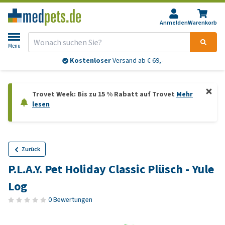
Anmelden
Warenkorb
Menu
Kostenloser
Versand ab € 69,-
Trovet Week: Bis zu 15 % Rabatt auf Trovet
Mehr
lesen
Zurück
P.L.A.Y. Pet Holiday Classic Plüsch - Yule
Log
0 Bewertungen