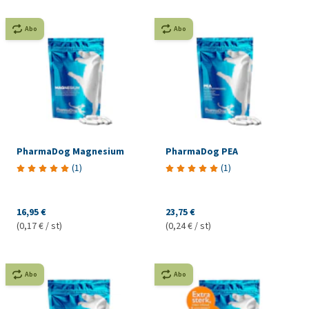
Abo
Abo
PharmaDog Magnesium
PharmaDog PEA
(
1
)
(
1
)
16,95 €
23,75 €
(0,17 € / st)
(0,24 € / st)
Abo
Abo