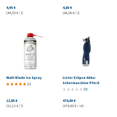
4,95 €
4,80 €
(49,50 € / l)
(48,00 € / l)
Wahl Blade Ice Spray
Lister Eclipse Akku-
Schermaschine Pferd
(
1
)
(
0
)
12,85 €
474,80 €
(32,13 € / l)
(474,80 € / st)