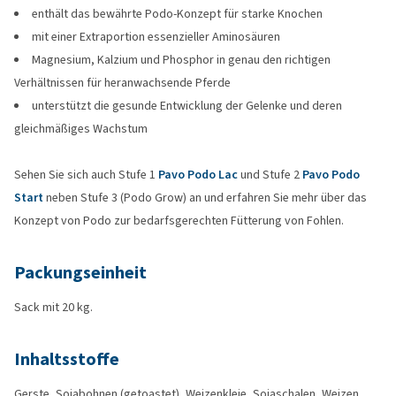
enthält das bewährte Podo-Konzept für starke Knochen
mit einer Extraportion essenzieller Aminosäuren
Magnesium, Kalzium und Phosphor in genau den richtigen
Verhältnissen für heranwachsende Pferde
unterstützt die gesunde Entwicklung der Gelenke und deren
gleichmäßiges Wachstum
Sehen Sie sich auch Stufe 1
Pavo Podo Lac
und Stufe 2
Pavo Podo
Start
neben Stufe 3 (Podo Grow) an und erfahren Sie mehr über das
Konzept von Podo zur bedarfsgerechten Fütterung von Fohlen.
Packungseinheit
Sack mit 20 kg.
Inhaltsstoffe
Gerste, Sojabohnen (getoastet), Weizenkleie, Sojaschalen, Weizen,