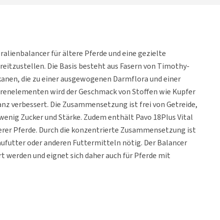
eralienbalancer für ältere Pferde und eine gezielte
eitzustellen. Die Basis besteht aus Fasern von Timothy-
anen, die zu einer ausgewogenen Darmflora und einer
urenelementen wird der Geschmack von Stoffen wie Kupfer
anz verbessert. Die Zusammensetzung ist frei von Getreide,
wenig Zucker und Stärke. Zudem enthält Pavo 18Plus Vital
terer Pferde. Durch die konzentrierte Zusammensetzung ist
ufutter oder anderen Futtermitteln nötig. Der Balancer
t werden und eignet sich daher auch für Pferde mit