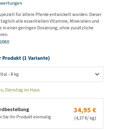
ewertungen
rn-, Nieren- und
e bekomme ich meinen
berprobleme
nd (wieder) stubenrein?
speziell für ältere Pferde entwickelt worden. Dieser
les ansehen
ut-/Fellprobleme und
 täglich alle essentiellen Vitamine, Mineralien und
in einer geringen Dosierung, ohne zusätzliche
ckreiz
ren.
erenproblemen
ionen
les ansehen
r Produkt (1 Variante)
tal - 8 kg
en, Dienstag im Haus
34,95 €
rdbestellung
n Sie Ihr Produkt einmalig
(4,37 €/ kg)