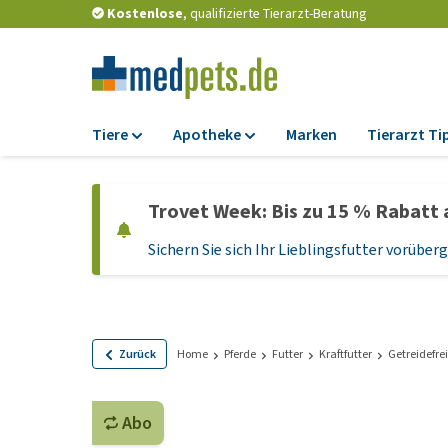
Kostenlose
, qualifizierte Tierarzt-Beratung
Tiere
Apotheke
Marken
Tierarzt Ti
Futter
Apotheke
Trovet Week: Bis zu 15 % Rabatt 
Trockenfutter
Zeckenschutz und
Flohmittel
Sichern Sie sich Ihr Lieblingsfutter vorübe
Nassfutter
Wurmkuren
Diätfutter
Ergänzungen
Getreidefreies
Hundefutter
Probiotika und
Zurück
Home
Pferde
Futter
Kraftfutter
Getreidefrei
Immunsystem
Welpenfutter und
Leckerlis
Vitamine und Mine
Abo
Glutenfreies Hund
Medizinisches Zu