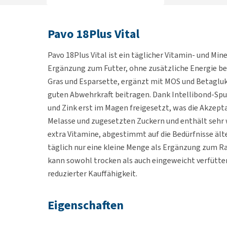
Pavo 18Plus Vital
Pavo 18Plus Vital ist ein täglicher Vitamin- und Min
Ergänzung zum Futter, ohne zusätzliche Energie ber
Gras und Esparsette, ergänzt mit MOS und Betagluk
guten Abwehrkraft beitragen. Dank Intellibond-Sp
und Zink erst im Magen freigesetzt, was die Akzept
Melasse und zugesetzten Zuckern und enthält sehr 
extra Vitamine, abgestimmt auf die Bedürfnisse äl
täglich nur eine kleine Menge als Ergänzung zum Ra
kann sowohl trocken als auch eingeweicht verfütter
reduzierter Kauffähigkeit.
Eigenschaften
Täglicher Balancer für ältere Pferde