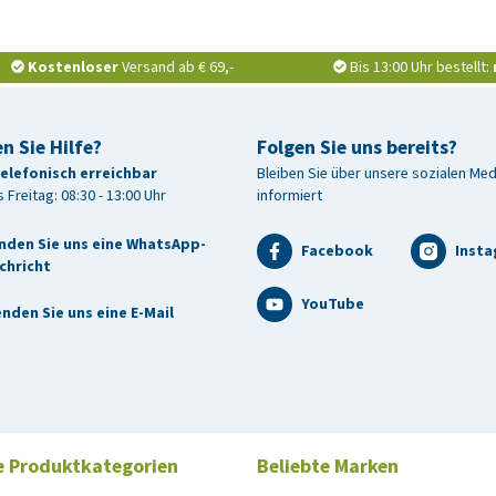
Kostenloser
Versand ab € 69,-
Bis 13:00 Uhr bestellt:
n Sie Hilfe?
Folgen Sie uns bereits?
telefonisch erreichbar
Bleiben Sie über unsere sozialen Me
hosphat, Natriumchlorid (Salz), Calciumcarbonat,
 Freitag: 08:30 - 13:00 Uhr
informiert
tung von Rosmarinus officinalis und Curcuma longa.
nden Sie uns eine WhatsApp-
Facebook
Inst
chricht
YouTube
 Natrium 0,75%, Rohprotein 10,8%, Rohfett 4%, Rohasche
nden Sie uns eine E-Mail
 225 mg, Niacinamid 750 mg, Pantothensäure B5 500 mg,
e Produktkategorien
Beliebte Marken
12 2.000 mcg, Vitamin B2 500 mg, Vitamin B6 250 mg, Vitamin