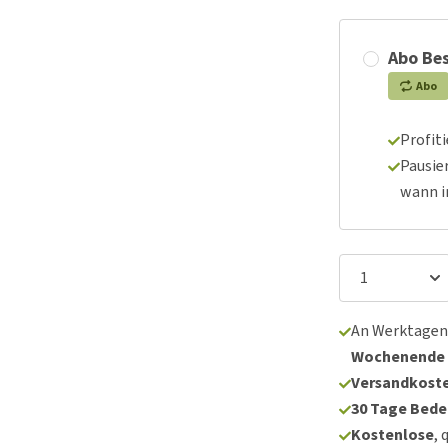
Abo Bes
Abo
Profit
Pausie
wann 
An Werktagen
Wochenende
Versandkoste
30 Tage Bede
Kostenlose
, 