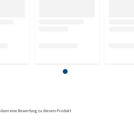
 Pavo 18Plus Original oder Pavo 18Plus Sensitive, eventuell
ine bessere Wahl.
icht verfüttert werden. Zum Einweichen mischen Sie 1 Teil
ssen Sie es 10 Minuten in warmem Wasser oder 20 Minuten in
Pro Tag
 dann eine Bewertung zu diesem Produkt
50 g
100 g