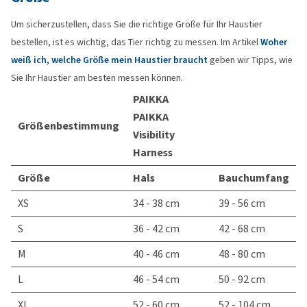
Um sicherzustellen, dass Sie die richtige Größe für Ihr Haustier
bestellen, ist es wichtig, das Tier richtig zu messen. Im Artikel
Woher
weiß ich, welche Größe mein Haustier braucht
geben wir Tipps, wie
Sie Ihr Haustier am besten messen können.
PAIKKA
PAIKKA
Größenbestimmung
Visibility
Harness
Größe
Hals
Bauchumfang
XS
34 - 38 cm
39 - 56 cm
S
36 - 42 cm
42 - 68 cm
M
40 - 46 cm
48 - 80 cm
L
46 - 54 cm
50 - 92 cm
XL
52 - 60 cm
52 - 104 cm