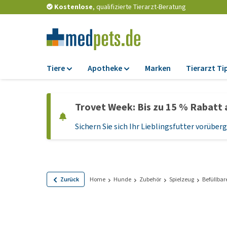
Kostenlose
, qualifizierte Tierarzt-Beratung
Tiere
Apotheke
Marken
Tierarzt Ti
Futter
Apotheke
Trovet Week: Bis zu 15 % Rabatt 
Trockenfutter
Zeckenschutz und
Flohmittel
Sichern Sie sich Ihr Lieblingsfutter vorübe
Nassfutter
Wurmkuren
Diätfutter
Ergänzungen
Getreidefreies
Hundefutter
Probiotika und
Zurück
Home
Hunde
Zubehör
Spielzeug
Befüllbar
Immunsystem
Welpenfutter und
Leckerlis
Vitamine und Mine
Glutenfreies Hund
Medizinisches Zu