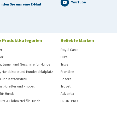
YouTube
nden Sie uns eine E-Mail
e Produktkategorien
Beliebte Marken
er
Royal Canin
ter
Hill's
, Leinen und Geschirre für Hunde
Trixie
, Hundekorb und Hundeschlafplatz
Frontline
s und Katzenstreu
Josera
e, -bretter und -möbel
Trovet
 für Hunde
Advantix
tz & Flohmittel für Hunde
FRONTPRO