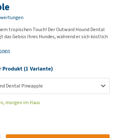
rn-, Nieren- und
e bekomme ich meinen
ple
berprobleme
nd (wieder) stubenrein?
ewertungen
les ansehen
ut-/Fellprobleme und
nem tropischen Touch! Der Outward Hound Dental
ckreiz
gt das Gebiss Ihres Hundes, während er sich köstlich
erenproblemen
les ansehen
ionen
r Produkt (1 Variante)
nd Dental Pineapple
en, morgen im Haus