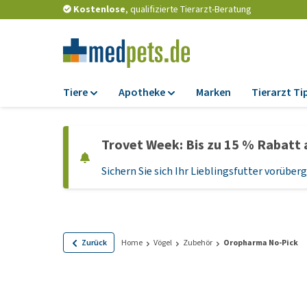
Kostenlose
, qualifizierte Tierarzt-Beratung
Tiere
Apotheke
Marken
Tierarzt Ti
Futter
Apotheke
Trovet Week: Bis zu 15 % Rabatt 
Trockenfutter
Zeckenschutz und
Flohmittel
Sichern Sie sich Ihr Lieblingsfutter vorübe
Nassfutter
Wurmkuren
Diätfutter
Ergänzungen
Getreidefreies
Hundefutter
Probiotika und
Zurück
Home
Vögel
Zubehör
Oropharma No-Pick
Immunsystem
Welpenfutter und
Leckerlis
Vitamine und Mine
Glutenfreies Hund
Medizinisches Zu