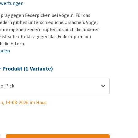
ewertungen
rn-, Nieren- und
e bekomme ich meinen
berprobleme
nd (wieder) stubenrein?
 Spray gegen Federpicken bei Vögeln. Für das
les ansehen
ut-/Fellprobleme und
edern gibt es unterschiedliche Ursachen. Vögel
hre eigenen Federn rupfen als auch die anderer
ckreiz
 ist sehr effektiv gegen das Federrupfen bei
erenproblemen
 die Eltern.
les ansehen
ionen
r Produkt (1 Variante)
o-Pick
en, 14-08-2026 im Haus