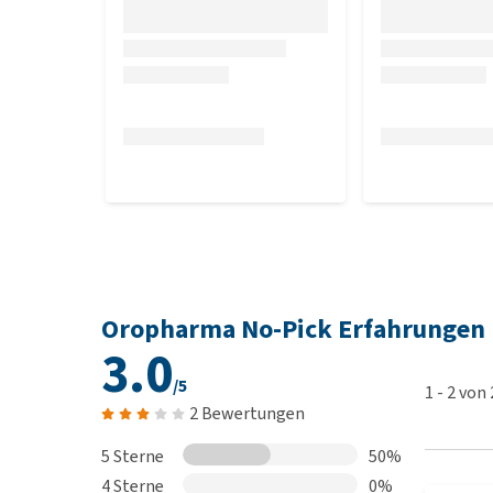
Oropharma No-Pick Erfahrungen
3.0
/5
1
-
2
von
2 Bewertungen
5 Sterne
50%
4 Sterne
0%