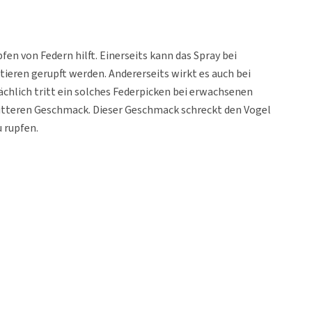
fen von Federn hilft. Einerseits kann das Spray bei
ieren gerupft werden. Andererseits wirkt es auch bei
sächlich tritt ein solches Federpicken bei erwachsenen
itteren Geschmack. Dieser Geschmack schreckt den Vogel
u rupfen.
n die unterschiedlichsten Ursachen haben können, raten
he des Verhaltens auf den Grund zu gehen. Um den