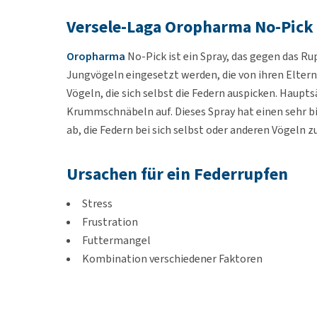
Versele-Laga Oropharma No-Pick
Oropharma
No-Pick ist ein Spray, das gegen das Rup
Jungvögeln eingesetzt werden, die von ihren Elternt
Vögeln, die sich selbst die Federn auspicken. Haupt
Krummschnäbeln auf. Dieses Spray hat einen sehr b
ab, die Federn bei sich selbst oder anderen Vögeln z
Ursachen für ein Federrupfen
Stress
Frustration
Futtermangel
Kombination verschiedener Faktoren
Da Federrupfen und Selbstverstümmelung bei Vögel
wir, Ihren Tierarzt um Rat zu fragen, um der Ursac