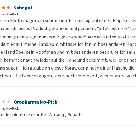
Sehr gut
rma No-Pick
mein Edelpapagei sah schon ziemlich nackig unter den Flügeln aus
abe ich dieses Produkt gefunden und gedacht: "jetzt oder nie" Ic
 kleine grüne Ungeheuer weiß genau was Phase ist und versucht n
hdem er auf meine Hand kommt fasse ich ihn mit der anderen Hand 
ne Hand über sein Köpfchen und mit der anderen besprühe ich sein 
 kommt er auch wieder auf die Hand und bekommt, weil er es hat üb
ss sagen _ ich glaube an dieses Spray, denn nach einer Flasche die
chnen. Die Federn fangen, zwar noch vereinzelt, wieder an zu wachs
Oropharma No-Pick
rma No-Pick
leider nicht die erhoffte Wirkung. Schade!