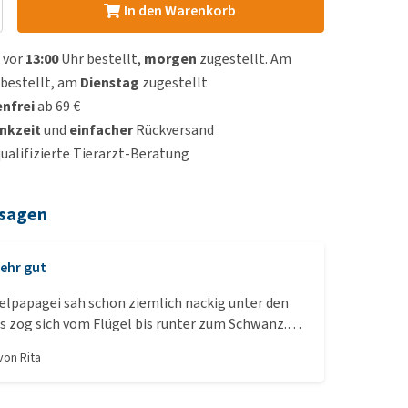
In den Warenkorb
 vor
13:00
Uhr bestellt,
morgen
zugestellt. Am
bestellt, am
Dienstag
zugestellt
nfrei
ab 69 €
nkzeit
und
einfacher
Rückversand
qualifizierte Tierarzt-Beratung
 sagen
ehr gut
elpapagei sah schon ziemlich nackig unter den
Es zog sich vom Flügel bis runter zum Schwanz.
 dieses Produkt gefunden und gedacht: "jetzt
 von
Rita
 würde ihn gern täglich damit behandeln, aber
 grüne Ungeheuer weiß genau was Phase ist und
ürlich drum rum zu kommen. Aber nicht mit mir _