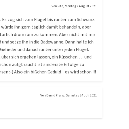
Von
Rita
,
Montag 2 August 2021
. Es zog sich vom Flügel bis runter zum Schwanz.
h würde ihn gern täglich damit behandeln, aber
atürlich drum rum zu kommen. Aber nicht mit mir
und setze ihn in die Badewanne. Dann halte ich
Gefieder und danach unter unter jeden Flügel.
er sich ergehen lassen, ein Küsschen. . . . und
 schon aufgbraucht ist sind erste Erfolge zu
en :-) Also ein bißchen Geduld _ es wird schon !!!
Von
Bernd Franz
,
Samstag 24 Juli 2021