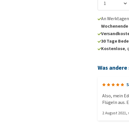
An Werktagen
Wochenende
Versandkoste
30 Tage Bede
Kostenlose
, 
Was andere
S
Also, mein Ed
Flügeln aus. 
Dann habe ich
2 August 2021
,
oder nie" Ich
diese kleine
versucht nat