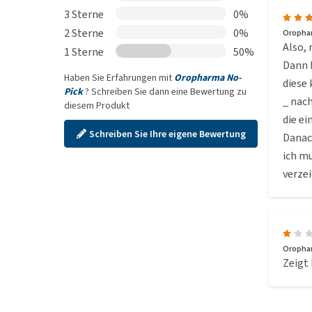
3 Sterne
0%
2 Sterne
0%
Oropha
Also, 
1 Sterne
50%
Dann h
Haben Sie Erfahrungen mit
Oropharma No-
diese
Pick
? Schreiben Sie dann eine Bewertung zu
_ nac
diesem Produkt
die ei
Schreiben Sie Ihre eigene Bewertung
Danach
ich mu
verzei
Oropha
Zeigt 