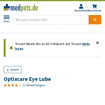
Anmelden
Warenkorb
Menu
Bis 13:00 Uhr bestellt:
morgen
geliefert*
Trovet Week: Bis zu 15 % Rabatt auf Trovet
Mehr
lesen
Zurück
Optixcare Eye Lube
11 Bewertungen