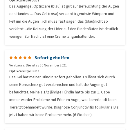
Optixcare Eye Lube
Das Augengel Optixcare (blau)ist gut zur Befeuchtung der Augen
des Hundes .... Das Gel (rosa) verklebt irgendwie Wimpern und
Fell um die Augen ...ich muss fast sagen das (blau)nicht so
verklebt ...die Reizung der Lider auf den Bindehäuten ist deutlich
weniger. Zur Nacht ist eine Creme langanhaltender.
Sofort geholfen
Von
Laura
,
Dienstag 30 November 2021
Optixcare Eye Lube
Das Gel hat meiner Hündin sofort geholfen. Es lässt sich durch
seine Konsistenz gut verabreichen und hält die Augen gut
befeuchtet. Meine 1 1/2 jährige Hündin hatte bis zur 1. Gabe
immer wieder Probleme mit Eiter im Auge, was bereits oft beim
Tierarzt behandelt wurde. Diagnose Conjunctivitis follikularis Bis
jetzt haben wir keine Probleme mehr. (6 Wochen)