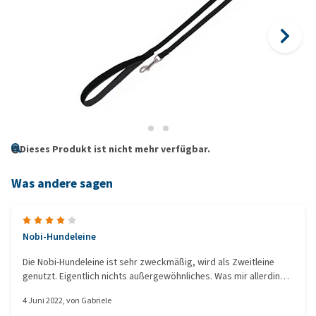
Dieses Produkt ist nicht mehr verfügbar.
Was andere sagen
Nobi-Hundeleine
Die Nobi-Hundeleine ist sehr zweckmäßig, wird als Zweitleine
genutzt. Eigentlich nichts außergewöhnliches. Was mir allerdings
sehr gut gefällt ist die gepolsterte Handschlaufe. Bei 5 m hat ein
4 Juni 2022
, von
Gabriele
Hund ein bisschen mehr Freiheit als sonst. Schauen wir mal ob sie