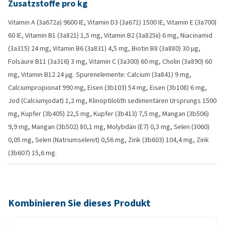
Zusatzstoffe pro kg
Vitamin A (3a672a) 9600 IE, Vitamin D3 (3a671) 1500 IE, Vitamin E (3a700)
60 IE, Vitamin B1 (3a821) 1,5 mg, Vitamin B2 (3a825ii) 6 mg, Niacinamid
(3a315) 24 mg, Vitamin B6 (3a831) 4,5 mg, Biotin B8 (3a880) 30 µg,
Folsäure B11 (3a316) 3 mg, Vitamin C (3a300) 60 mg, Cholin (3a890) 60
mg, Vitamin B12 24 µg. Spurenelemente: Calcium (3a841) 9 mg,
Calciumpropionat 990 mg, Eisen (3b103) 54 mg, Eisen (3b108) 6 mg,
Jod (Calciumjodat) 1,2 mg, Klinoptilolith sedimentären Ursprungs 1500
mg, Kupfer (3b405) 22,5 mg, Kupfer (3b413) 7,5 mg, Mangan (3b506)
9,9 mg, Mangan (3b502) 80,1 mg, Molybdän (E7) 0,3 mg, Selen (3060)
0,05 mg, Selen (Natriumselenit) 0,56 mg, Zink (3b603) 104,4 mg, Zink
(3b607) 15,6 mg.
Kombinieren Sie dieses Produkt