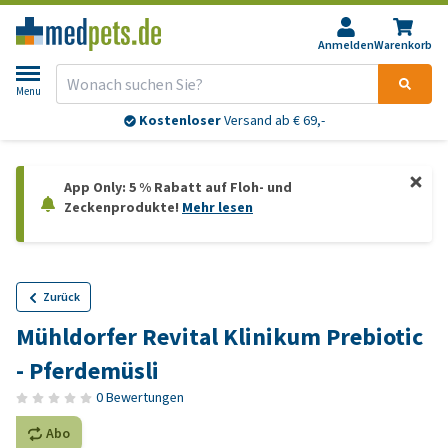
Anmelden
Warenkorb
Menu
Kostenloser
Versand ab € 69,-
App Only: 5 % Rabatt auf Floh- und
Zeckenprodukte!
Mehr lesen
Zurück
Mühldorfer Revital Klinikum Prebiotic
- Pferdemüsli
0 Bewertungen
Abo