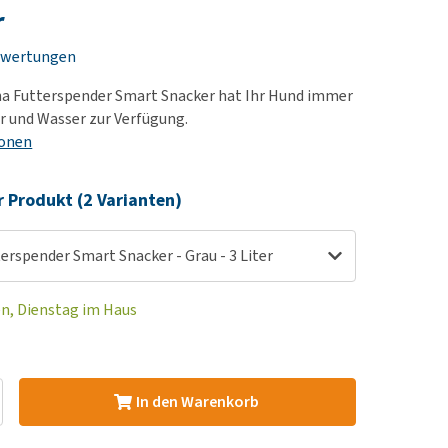
rn-, Nieren- und
e bekomme ich meinen
r
berprobleme
nd (wieder) stubenrein?
ewertungen
les ansehen
ut-/Fellprobleme und
a Futterspender Smart Snacker hat Ihr Hund immer
ckreiz
 und Wasser zur Verfügung.
erenproblemen
ionen
les ansehen
r Produkt (2 Varianten)
rspender Smart Snacker - Grau - 3 Liter
en, Dienstag im Haus
In den Warenkorb