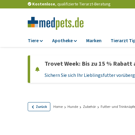
Kostenlose
, qualifizierte Tierarzt-Beratung
Tiere
Apotheke
Marken
Tierarzt Ti
Futter
Apotheke
Trovet Week: Bis zu 15 % Rabatt 
Trockenfutter
Zeckenschutz und
Flohmittel
Sichern Sie sich Ihr Lieblingsfutter vorübe
Nassfutter
Wurmkuren
Diätfutter
Ergänzungen
Getreidefreies
Hundefutter
Probiotika und
Zurück
Home
Hunde
Zubehör
Futter- und Trinknäpf
Immunsystem
Welpenfutter und
Leckerlis
Vitamine und Mine
Glutenfreies Hund
Medizinisches Zu