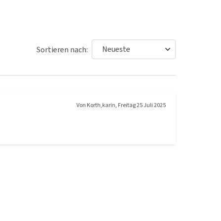
Sortieren nach:
Von
Korth,karin
,
Freitag 25 Juli 2025