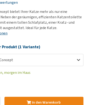
ewertungen
rn-, Nieren- und
e bekomme ich meinen
berprobleme
nd (wieder) stubenrein?
cept bietet Ihrer Katze mehr als nur eine
les ansehen
ut-/Fellprobleme und
 Neben der geräumigen, effizienten Katzentoilette
 mit einem tollen Schlafplatz, einer Kratz- und
ckreiz
 ausgestattet. Ideal für jede Katze.
erenproblemen
ionen
les ansehen
r Produkt (1 Variante)
 Concept
en, morgen im Haus
In den Warenkorb