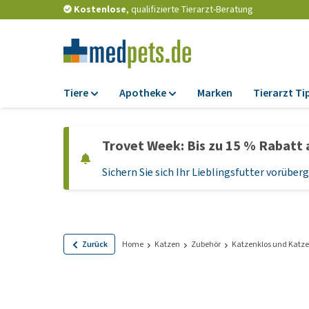
Kostenlose
, qualifizierte Tierarzt-Beratung
Tiere
Apotheke
Marken
Tierarzt Ti
Futter
Apotheke
Trovet Week: Bis zu 15 % Rabatt 
Trockenfutter
Zeckenschutz und
Flohmittel
Sichern Sie sich Ihr Lieblingsfutter vorübe
Nassfutter
Wurmkuren
Diätfutter
Ergänzungen
Getreidefreies
Hundefutter
Probiotika und
Zurück
Home
Katzen
Zubehör
Katzenklos und Katze
Immunsystem
Welpenfutter und
Leckerlis
Vitamine und Mine
Glutenfreies Hund
Medizinisches Zu