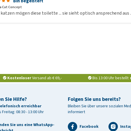
Bin begeistert
a Cat Concept
katzen mögen diese toilette ... sie sieht optisch ansprechend aus ..
Kostenloser
Versand ab € 69,-
Bis 13:00 Uhr bestellt:
n Sie Hilfe?
Folgen Sie uns bereits?
telefonisch erreichbar
Bleiben Sie über unsere sozialen Me
 Freitag: 08:30 - 13:00 Uhr
informiert
nden Sie uns eine WhatsApp-
Facebook
Inst
chricht