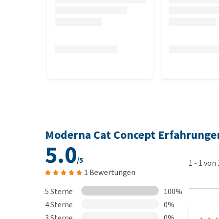
Moderna Cat Concept Erfahrunge
5.0
/5
1
-
1
von
1 Bewertungen
5 Sterne
100%
4 Sterne
0%
3 Sterne
0%