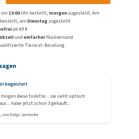
 vor
13:00
Uhr bestellt,
morgen
zugestellt. Am
bestellt, am
Dienstag
zugestellt
nfrei
ab 69 €
nkzeit
und
einfacher
Rückversand
qualifizierte Tierarzt-Beratung
 sagen
in begeistert
mögen diese toilette ... sie sieht optisch
s ... habe jetzt schon 3 gekauft...
8
, von
Katja Jarmuske