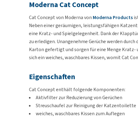
Moderna Cat Concept
Cat Concept von Moderna von
Moderna Products
is
Neben einer geräumigen, leistungsfähigen Katzento
eine Kratz- und Spielgelegenheit. Dank der Klapptür
zu erledigen. Unangenehme Gerüche werden durch de
Karton gefertigt und sorgen für eine Menge Kratz- u
sich ein weiches, waschbares Kissen, womit Cat Conc
Eigenschaften
Cat Concept enthält folgende Komponenten:
Aktivfilter zur Reduzierung von Gerüchen
Streuschaufel zur Reinigung der Katzentoilette
weiches, waschbares Kissen zum Auflegen
Kratzbaum aus Karton für das Kratzbedürfnis de
Spielzeug aus Karton für viel Spielspaß