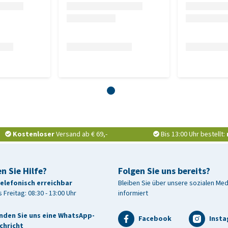
as Produkt sollte mit oder nach einer Mahlzeit verabreicht
Dosierung für kleine Katzen
Kostenloser
Versand ab € 69,-
Bis 13:00 Uhr bestellt:
1/2 Tablette
1 Tablette
n Sie Hilfe?
Folgen Sie uns bereits?
telefonisch erreichbar
Bleiben Sie über unsere sozialen Me
Dosierung für große Katzen
 Freitag: 08:30 - 13:00 Uhr
informiert
1/2 Tablette
nden Sie uns eine WhatsApp-
Facebook
Inst
1 Tablette
chricht