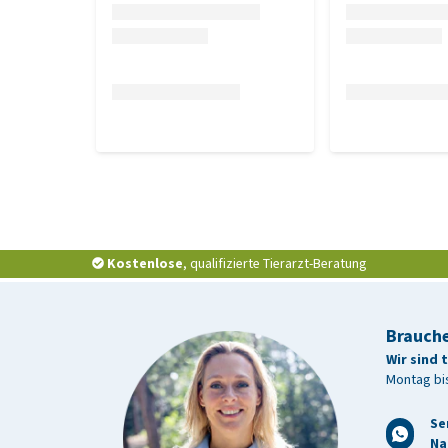
Verwaltung
Milprazon ist nur zur oralen Anwendung bestimmt. D
werden.
Dosierung
Dosierung Milprazon für Katzen
Körpergewicht
Kostenlose
, qualifizierte Tierarzt-Beratung
0,5 - 1 kg
1 - 2 kg
Brauche
Wir sind 
Montag bis
2 - 4 kg
Se
4 - 8 kg
Na