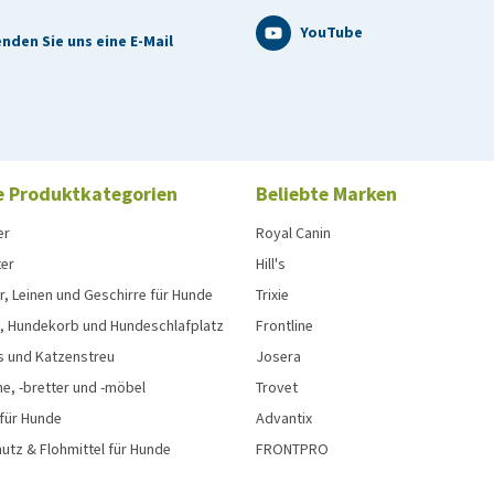
1 1/2 Tabletten
YouTube
nden Sie uns eine E-Mail
 6 Wochen sind und/oder weniger als 0,5 kg wiegen
cht von weniger als 2 kg
e Produktkategorien
Beliebte Marken
der einen der Hilfsstoffe reagieren
er
Royal Canin
ter
Hill's
, Leinen und Geschirre für Hunde
Trixie
, Hundekorb und Hundeschlafplatz
Frontline
s und Katzenstreu
Josera
e, -bretter und -möbel
Trovet
 für Hunde
Advantix
tz & Flohmittel für Hunde
FRONTPRO
tel ausgeliefert. Für die Dosierung, Anwendung und andere