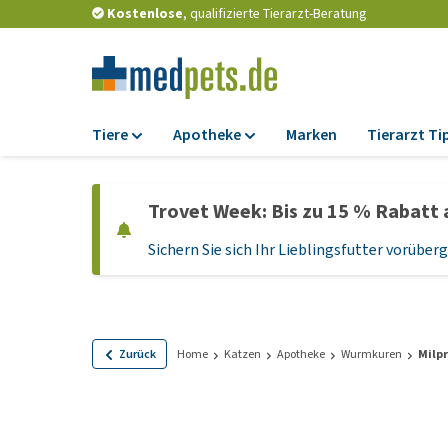
Kostenlose
, qualifizierte Tierarzt-Beratung
Tiere
Apotheke
Marken
Tierarzt Ti
Futter
Apotheke
Trovet Week: Bis zu 15 % Rabatt 
Trockenfutter
Zeckenschutz und
Flohmittel
Sichern Sie sich Ihr Lieblingsfutter vorübe
Nassfutter
Wurmkuren
Diätfutter
Ergänzungen
Getreidefreies
Hundefutter
Probiotika und
Zurück
Home
Katzen
Apotheke
Wurmkuren
Milp
Immunsystem
Welpenfutter und
Leckerlis
Vitamine und Mine
Glutenfreies Hund
Medizinisches Zu