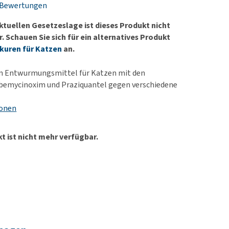
 Bewertungen
rn-, Nieren- und
e bekomme ich meinen
berprobleme
nd (wieder) stubenrein?
ktuellen Gesetzeslage ist dieses Produkt nicht
les ansehen
ut-/Fellprobleme und
 Schauen Sie sich für ein alternatives Produkt
uren für Katzen
an.
ckreiz
erenproblemen
ein Entwurmungsmittel für Katzen mit den
les ansehen
lbemycinoxim und Praziquantel gegen verschiedene
ionen
t ist nicht mehr verfügbar.