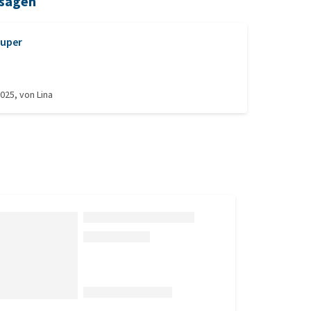
 sagen
uper
2025
, von
Lina