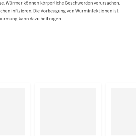
atze. Würmer können körperliche Beschwerden verursachen.
hen infizieren. Die Vorbeugung von Wurminfektionen ist
twurmung kann dazu beitragen.
henwürmern
ch des Fuchsbandwurms
würmern
 und Kätzchen mit einem Gewicht von mindestens 0,5 kg und
nem Gewicht von mindestens 2 kg
 Stillzeit verabreicht werden