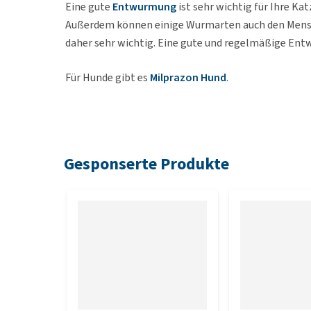
Eine gute
Entwurmung
ist sehr wichtig für Ihre K
Außerdem können einige Wurmarten auch den Mensc
daher sehr wichtig. Eine gute und regelmäßige En
Für Hunde gibt es
Milprazon Hund
.
Indikationen und Merkmale
Sicheres und wirksames Anthelminthikum
Gesponserte Produkte
Zur Behandlung von Rund-, Haken- und Peitsc
Zur Behandlung von Bandwürmern, einschließli
Zur Vorbeugung von Herz-, Lungen- und Augen
Milprazon für kleine Katzen:
für kleine Katzen
älter als 6 Wochen
Milprazon für große Katzen:
für Katzen mit ei
Milprazon kann während der Schwangerschaft und