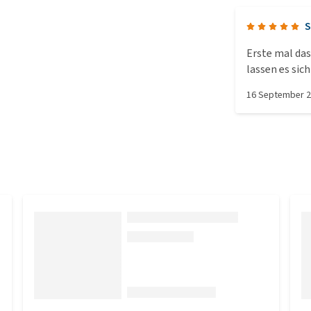
S
Erste mal das
lassen es si
oder gar krat
16 September 