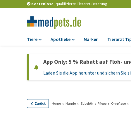
Kostenlose
, qualifizierte Tierarzt-Beratung
Tiere
Apotheke
Marken
Tierarzt Ti
Futter
Apotheke
App Only: 5 % Rabatt auf Floh- u
Trockenfutter
Zeckenschutz und
Flohmittel
Laden Sie die App herunter und sichern Sie si
Nassfutter
Wurmkuren
Diätfutter
Ergänzungen
Getreidefreies
Hundefutter
Probiotika und
Zurück
Home
Hunde
Zubehör
Pflege
Ohrpflege
Immunsystem
Welpenfutter und
Leckerlis
Vitamine und Mine
Glutenfreies Hund
Medizinisches Zu