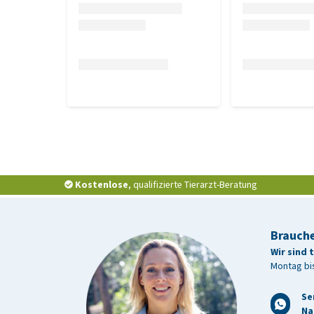
Kostenlose
, qualifizierte Tierarzt-Beratung
Brauche
Wir sind 
Montag bis
Se
Na