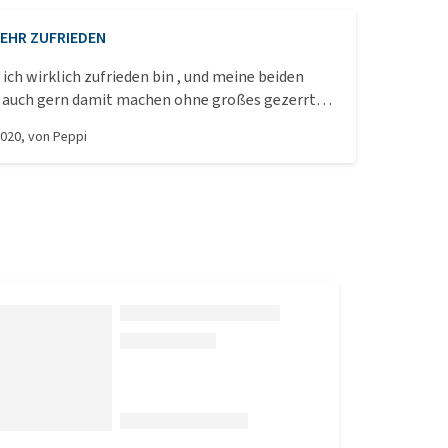
EHR ZUFRIEDEN
 ich wirklich zufrieden bin , und meine beiden
ch auch gern damit machen ohne großes gezerrter
zen nach dem Ohren reinigen :)
2020
, von
Peppi