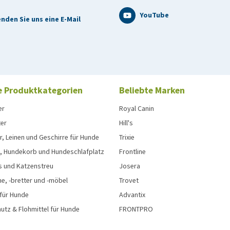
YouTube
nden Sie uns eine E-Mail
e Produktkategorien
Beliebte Marken
er
Royal Canin
ter
Hill's
, Leinen und Geschirre für Hunde
Trixie
, Hundekorb und Hundeschlafplatz
Frontline
s und Katzenstreu
Josera
e, -bretter und -möbel
Trovet
 für Hunde
Advantix
tz & Flohmittel für Hunde
FRONTPRO