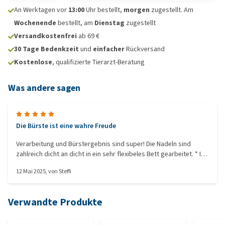
An Werktagen vor
13:00
Uhr bestellt,
morgen
zugestellt. Am
Wochenende
bestellt, am
Dienstag
zugestellt
Versandkostenfrei
ab 69 €
30 Tage Bedenkzeit
und
einfacher
Rückversand
Kostenlose
, qualifizierte Tierarzt-Beratung
Was andere sagen
Die Bürste ist eine wahre Freude
Verarbeitung und Bürstergebnis sind super! Die Nadeln sind
zahlreich dicht an dicht in ein sehr flexibeles Bett gearbeitet. * Ich
benutze die Bürste allerdings hauptsächlich um die Plüschkissen
12 Mai 2025
, von
Steffi
und -körbchen des Hundes nach der Maschinenreinigung wieder
aufzuplüschen - es ist eine wahre Freude!
Verwandte Produkte