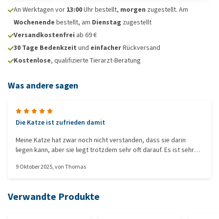
An Werktagen vor
13:00
Uhr bestellt,
morgen
zugestellt. Am
Wochenende
bestellt, am
Dienstag
zugestellt
Versandkostenfrei
ab 69 €
30 Tage Bedenkzeit
und
einfacher
Rückversand
Kostenlose
, qualifizierte Tierarzt-Beratung
Was andere sagen
Die Katze ist zufrieden damit
Meine Katze hat zwar noch nicht verstanden, dass sie darin
liegen kann, aber sie liegt trotzdem sehr oft darauf. Es ist sehr
weich und flauschig, also liegt sie ganz offensichtlich sehr
9 Oktober 2025
, von
Thomas
bequem, besonders jetzt, wo es wieder kälter wird.
Verwandte Produkte