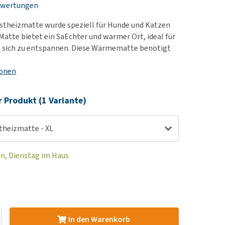
ewertungen
rn-, Nieren- und
e bekomme ich meinen
berprobleme
nd (wieder) stubenrein?
stheizmatte wurde speziell für Hunde und Katzen
les ansehen
ut-/Fellprobleme und
 Matte bietet ein SaEchter und warmer Ort, ideal für
m sich zu entspannen. Diese Wärmematte benötigt
ckreiz
erenproblemen
ionen
les ansehen
r Produkt (1 Variante)
theizmatte - XL
en, Dienstag im Haus
In den Warenkorb