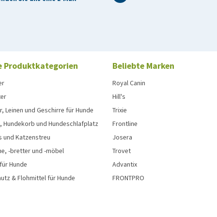
e Produktkategorien
Beliebte Marken
er
Royal Canin
ter
Hill's
, Leinen und Geschirre für Hunde
Trixie
, Hundekorb und Hundeschlafplatz
Frontline
s und Katzenstreu
Josera
e, -bretter und -möbel
Trovet
 für Hunde
Advantix
tz & Flohmittel für Hunde
FRONTPRO