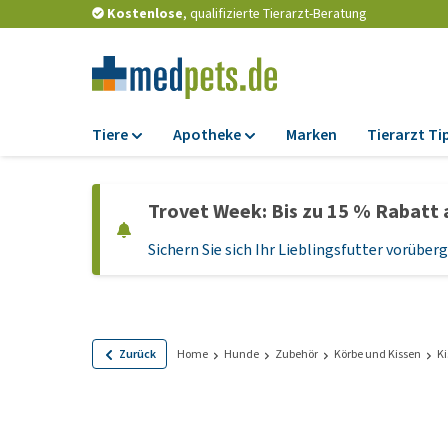
Kostenlose
, qualifizierte Tierarzt-Beratung
Tiere
Apotheke
Marken
Tierarzt Ti
Futter
Apotheke
Trovet Week: Bis zu 15 % Rabatt 
Trockenfutter
Zeckenschutz und
Flohmittel
Sichern Sie sich Ihr Lieblingsfutter vorübe
Nassfutter
Wurmkuren
Diätfutter
Ergänzungen
Getreidefreies
Hundefutter
Probiotika und
Zurück
Home
Hunde
Zubehör
Körbe und Kissen
Ki
Immunsystem
Welpenfutter und
Leckerlis
Vitamine und Mine
Glutenfreies Hund
Medizinisches Zu