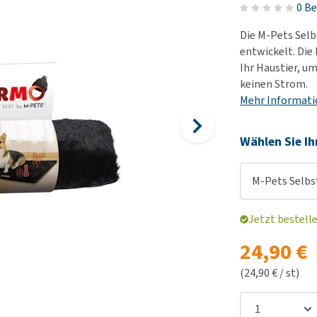
Körbe und Kissen
Alter und Demenz
0 B
Ha
Wi
BARF
Futter- und Trinknäpfe
Übergewicht
Le
Hu
Die M-Pets Selb
Welpenapotheke
Al
Auf Reisen und unterwegs
Angst, Verhalten und
Ha
entwickelt. Die
Alles ansehen
Stress
Ihr Haustier, u
Ju
Welpen-Zubehör
keinen Strom.
ter
Alles ansehen
Ni
Alles ansehen
Mehr Informat
Al
Wählen Sie Ih
M-Pets Selbs
Jetzt bestell
24,90 €
(24,90 € / st)