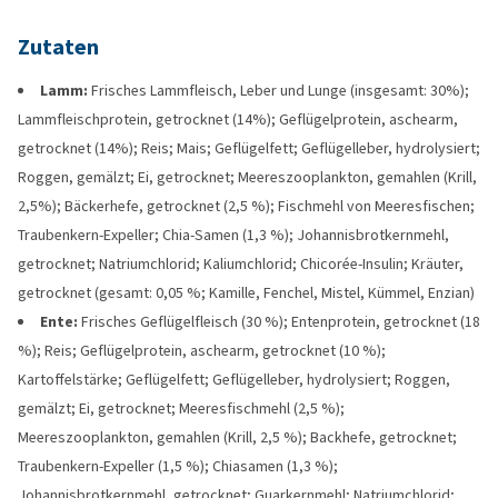
Zutaten
Lamm:
Frisches Lammfleisch, Leber und Lunge (insgesamt: 30%);
Lammfleischprotein, getrocknet (14%); Geflügelprotein, aschearm,
getrocknet (14%); Reis; Mais; Geflügelfett; Geflügelleber, hydrolysiert;
Roggen, gemälzt; Ei, getrocknet; Meereszooplankton, gemahlen (Krill,
2,5%); Bäckerhefe, getrocknet (2,5 %); Fischmehl von Meeresfischen;
Traubenkern-Expeller; Chia-Samen (1,3 %); Johannisbrotkernmehl,
getrocknet; Natriumchlorid; Kaliumchlorid; Chicorée-Insulin; Kräuter,
getrocknet (gesamt: 0,05 %; Kamille, Fenchel, Mistel, Kümmel, Enzian)
Ente:
Frisches Geflügelfleisch (30 %); Entenprotein, getrocknet (18
%); Reis; Geflügelprotein, aschearm, getrocknet (10 %);
Kartoffelstärke; Geflügelfett; Geflügelleber, hydrolysiert; Roggen,
gemälzt; Ei, getrocknet; Meeresfischmehl (2,5 %);
Meereszooplankton, gemahlen (Krill, 2,5 %); Backhefe, getrocknet;
Traubenkern-Expeller (1,5 %); Chiasamen (1,3 %);
Johannisbrotkernmehl, getrocknet; Guarkernmehl; Natriumchlorid;