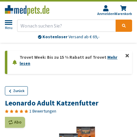
Anmelden
Warenkorb
Menu
Bis 13:00 Uhr bestellt:
morgen
geliefert*
Trovet Week: Bis zu 15 % Rabatt auf Trovet
Mehr
lesen
Zurück
Leonardo Adult Katzenfutter
1 Bewertungen
Abo