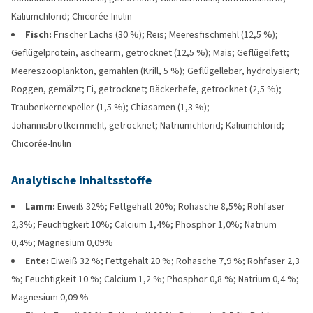
Kaliumchlorid; Chicorée-Inulin
Fisch:
Frischer Lachs (30 %); Reis; Meeresfischmehl (12,5 %);
Geflügelprotein, aschearm, getrocknet (12,5 %); Mais; Geflügelfett;
Meereszooplankton, gemahlen (Krill, 5 %); Geflügelleber, hydrolysiert;
Roggen, gemälzt; Ei, getrocknet; Bäckerhefe, getrocknet (2,5 %);
Traubenkernexpeller (1,5 %); Chiasamen (1,3 %);
Johannisbrotkernmehl, getrocknet; Natriumchlorid; Kaliumchlorid;
Chicorée-Inulin
Analytische Inhaltsstoffe
Lamm:
Eiweiß 32%; Fettgehalt 20%; Rohasche 8,5%; Rohfaser
2,3%; Feuchtigkeit 10%; Calcium 1,4%; Phosphor 1,0%; Natrium
0,4%; Magnesium 0,09%
Ente:
Eiweiß 32 %; Fettgehalt 20 %; Rohasche 7,9 %; Rohfaser 2,3
%; Feuchtigkeit 10 %; Calcium 1,2 %; Phosphor 0,8 %; Natrium 0,4 %;
Magnesium 0,09 %