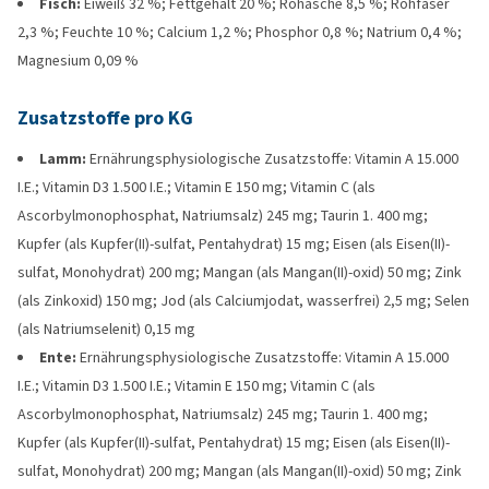
Fisch:
Eiweiß 32 %; Fettgehalt 20 %; Rohasche 8,5 %; Rohfaser
2,3 %; Feuchte 10 %; Calcium 1,2 %; Phosphor 0,8 %; Natrium 0,4 %;
Magnesium 0,09 %
Zusatzstoffe pro KG
Lamm:
Ernährungsphysiologische Zusatzstoffe: Vitamin A 15.000
I.E.; Vitamin D3 1.500 I.E.; Vitamin E 150 mg; Vitamin C (als
Ascorbylmonophosphat, Natriumsalz) 245 mg; Taurin 1. 400 mg;
Kupfer (als Kupfer(II)-sulfat, Pentahydrat) 15 mg; Eisen (als Eisen(II)-
sulfat, Monohydrat) 200 mg; Mangan (als Mangan(II)-oxid) 50 mg; Zink
(als Zinkoxid) 150 mg; Jod (als Calciumjodat, wasserfrei) 2,5 mg; Selen
(als Natriumselenit) 0,15 mg
Ente:
Ernährungsphysiologische Zusatzstoffe: Vitamin A 15.000
I.E.; Vitamin D3 1.500 I.E.; Vitamin E 150 mg; Vitamin C (als
Ascorbylmonophosphat, Natriumsalz) 245 mg; Taurin 1. 400 mg;
Kupfer (als Kupfer(II)-sulfat, Pentahydrat) 15 mg; Eisen (als Eisen(II)-
sulfat, Monohydrat) 200 mg; Mangan (als Mangan(II)-oxid) 50 mg; Zink