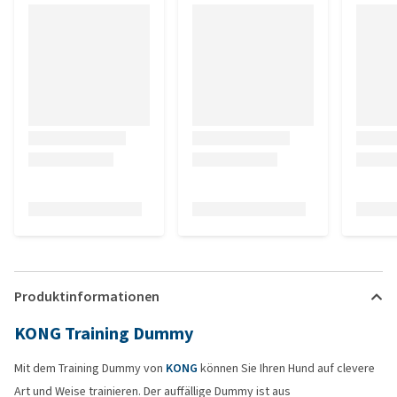
bekomme ich ihn auch immer in der Größe Large, andere
verkaufen ihn immer in XXL, was selbst meinem Retriever doch zu
gro0 ist.
Produktinformationen
KONG Training Dummy
Mit dem Training Dummy von
KONG
können Sie Ihren Hund auf clevere
Art und Weise trainieren. Der auffällige Dummy ist aus