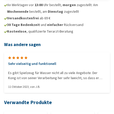
An Werktagen vor
13:00
Uhr bestellt,
morgen
zugestellt. Am
Wochenende
bestellt, am
Dienstag
zugestellt
Versandkostenfrei
ab 69 €
30 Tage Bedenkzeit
und
einfacher
Rückversand
Kostenlose
, qualifizierte Tierarzt-Beratung
Was andere sagen
Sehr vielseitig und funktionell
Es gibt Spielzeug für Wasser nicht all zu viele Angebote. Der
Kong ist von seiner Verarbeitung her sehr lweicht, so dass er
nicht untergeht und für den Hund immer sichtbar bleibt. Aber
11 Oktober 2023
, von
J.B.
auch im freien Gelände fliegt er weit trotz seiner Leichtigkeit.
Zum Trainieren und Spielen ist er ideal. Mit meinem ersten Kong
hatte ich paar Jahre Spaß, irgendwann gibt das material nach, da
Verwandte Produkte
ja auch der Hund einen gewissen Druck auf das Material ausübt.
Zum Zerkauen bekommt mein Hund kein Spielzeug. Mit dem Kong
bin ich sehr zufrieden und kaufe ihn mir wieder. Meine Medipets