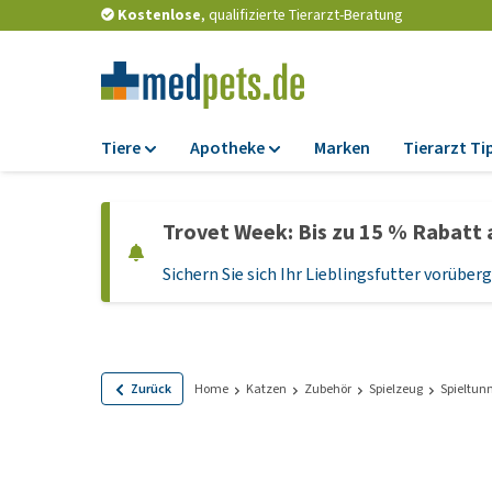
Kostenlose
, qualifizierte Tierarzt-Beratung
Tiere
Apotheke
Marken
Tierarzt Ti
Futter
Apotheke
Trovet Week: Bis zu 15 % Rabatt 
Trockenfutter
Zeckenschutz und
Flohmittel
Sichern Sie sich Ihr Lieblingsfutter vorübe
Nassfutter
Wurmkuren
Diätfutter
Ergänzungen
Getreidefreies
Hundefutter
Probiotika und
Zurück
Home
Katzen
Zubehör
Spielzeug
Spieltun
Immunsystem
Welpenfutter und
Leckerlis
Vitamine und Mine
Glutenfreies Hund
Medizinisches Zu