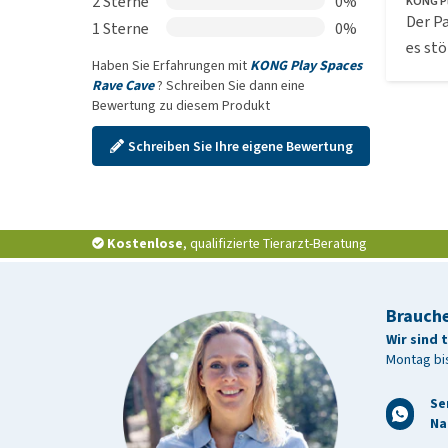
2 Sterne
0%
KONG Pl
Der P
1 Sterne
0%
es stö
Haben Sie Erfahrungen mit
KONG Play Spaces
Rave Cave
? Schreiben Sie dann eine
Bewertung zu diesem Produkt
Schreiben Sie Ihre eigene Bewertung
Kostenlose
, qualifizierte Tierarzt-Beratung
Brauche
Wir sind 
Montag bis
Se
Na