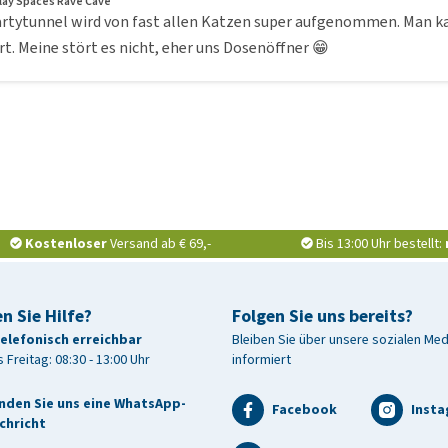
ay Spaces Rave Cave
artytunnel wird von fast allen Katzen super aufgenommen. Man kan
rt. Meine stört es nicht, eher uns Dosenöffner 😁
Kostenloser
Versand ab € 69,-
Bis 13:00 Uhr bestellt:
n Sie Hilfe?
Folgen Sie uns bereits?
telefonisch erreichbar
Bleiben Sie über unsere sozialen Me
 Freitag: 08:30 - 13:00 Uhr
informiert
nden Sie uns eine WhatsApp-
Facebook
Inst
chricht