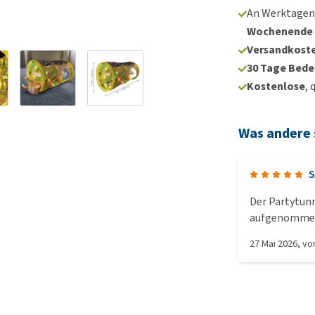
An Werktagen
Wochenende
Versandkoste
30 Tage Bede
Kostenlose
, 
Was andere
S
Der Partytunn
aufgenommen.
ausstellen, fa
27 Mai 2026
, v
Dosenöffner 