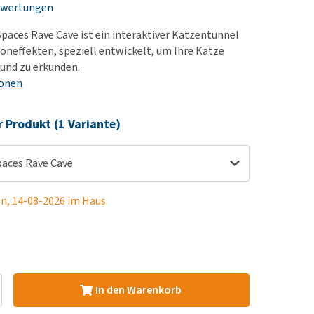
ewertungen
rn-, Nieren- und
e bekomme ich meinen
berprobleme
nd (wieder) stubenrein?
paces Rave Cave ist ein interaktiver Katzentunnel
les ansehen
ut-/Fellprobleme und
Toneffekten, speziell entwickelt, um Ihre Katze
 und zu erkunden.
ckreiz
ionen
erenproblemen
les ansehen
r Produkt (1 Variante)
aces Rave Cave
en, 14-08-2026 im Haus
In den Warenkorb