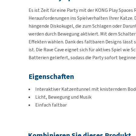
Es ist Zeit für eine Party mit der KONG Play Spaces 
Herausforderungen ins Spielverhalten Ihrer Katze. 
hängende Diskokugel, die zum Schlagen oder Darunte
werden durch Bewegung aktiviert. Mit dem Schalter 
Effekten wählen. Dank des faltbaren Designs lässt s
ist. Die Rave Cave eignet sich für aktives Spiel wie
Batterien geliefert, sodass die Party sofort beginn
Eigenschaften
Interaktiver Katzentunnel mit knisterndem Bod
Licht, Bewegung und Musik
Einfach faltbar
Inklusive 3 AAA-Batterien
Maße
Kombinieren Sie dieses Produkt