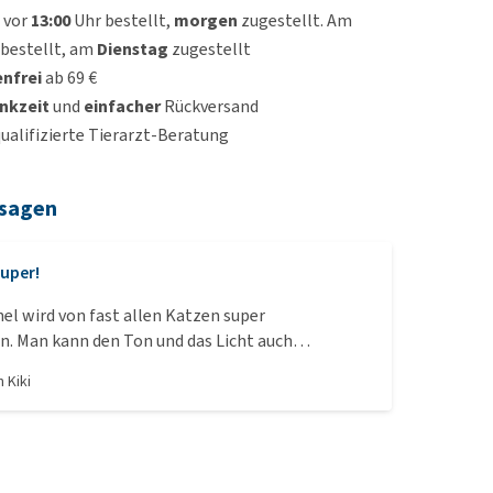
 vor
13:00
Uhr bestellt,
morgen
zugestellt. Am
bestellt, am
Dienstag
zugestellt
nfrei
ab 69 €
nkzeit
und
einfacher
Rückversand
qualifizierte Tierarzt-Beratung
 sagen
uper!
el wird von fast allen Katzen super
 Man kann den Ton und das Licht auch
lls es stört. Meine stört es nicht, eher uns
on
Kiki
😁