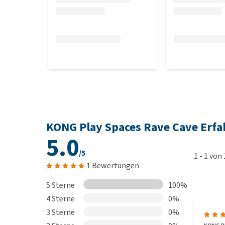
KONG Play Spaces Rave Cave Erf
5.0
/5
1
-
1
von
1 Bewertungen
5 Sterne
100%
4 Sterne
0%
3 Sterne
0%