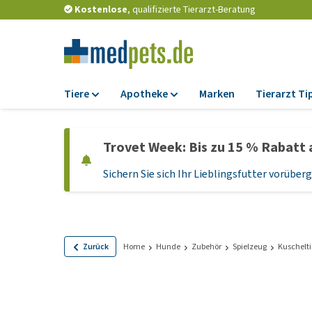
Kostenlose
, qualifizierte Tierarzt-Beratung
Tiere
Apotheke
Marken
Tierarzt Ti
Futter
Apotheke
Trovet Week: Bis zu 15 % Rabatt 
Trockenfutter
Zeckenschutz und
Flohmittel
Sichern Sie sich Ihr Lieblingsfutter vorübe
Nassfutter
Wurmkuren
Diätfutter
Ergänzungen
Getreidefreies
Hundefutter
Probiotika und
Zurück
Home
Hunde
Zubehör
Spielzeug
Kuschelti
Immunsystem
Welpenfutter und
Leckerlis
Vitamine und Mine
Glutenfreies Hund
Medizinisches Zu