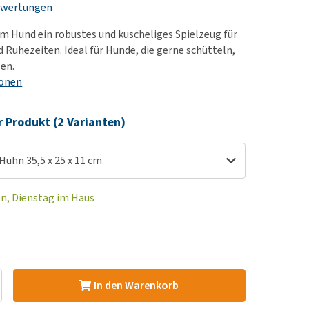
ewertungen
rn-, Nieren- und
e bekomme ich meinen
berprobleme
nd (wieder) stubenrein?
m Hund ein robustes und kuscheliges Spielzeug für
les ansehen
ut-/Fellprobleme und
d Ruhezeiten. Ideal für Hunde, die gerne schütteln,
len.
ckreiz
ionen
erenproblemen
les ansehen
r Produkt (2 Varianten)
uhn 35,5 x 25 x 11 cm
en, Dienstag im Haus
In den Warenkorb