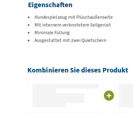
Eigenschaften
Hundespielzeug mit Plüschaußenseite
Mit internem verknotetem Seilgerüst
Minimale Füllung
Ausgestattet mit zwei Quietschern
Geeignet zum Schütteln, Ziehen und Spielen
Auch geeignet zum Kuscheln
Kombinieren Sie dieses Produkt
Varianten
35,5 x 25 x 11 cm
18 x 9 x 18 cm