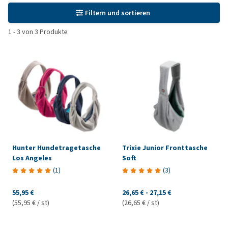
Filtern und sortieren
1
-
3
von
3
Produkte
Hunter Hundetragetasche
Trixie Junior Fronttasche
Los Angeles
Soft
(
1
)
(
3
)
55,95 €
26,65 €
-
27,15 €
(55,95 € / st)
(26,65 € / st)