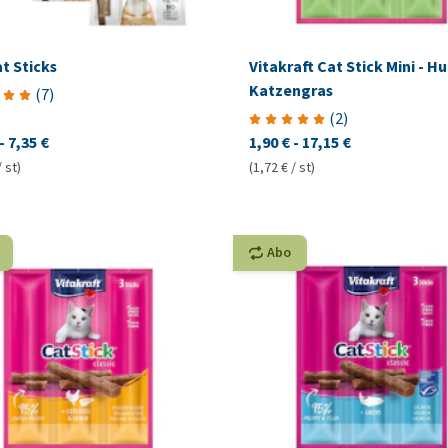
t Sticks
Vitakraft Cat Stick Mini - H
Katzengras
(
7
)
(
2
)
-
7,35 €
1,90 €
-
17,15 €
/ st)
(1,72 € / st)
Abo