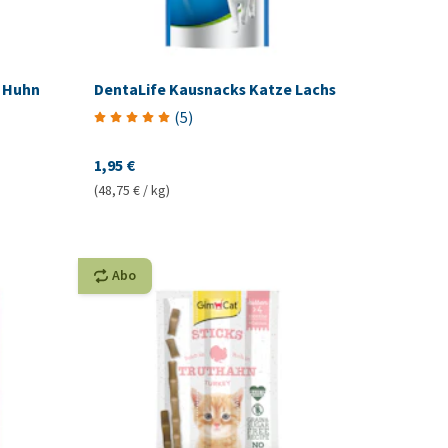
 Huhn
DentaLife Kausnacks Katze Lachs
(
5
)
1,95 €
(48,75 € / kg)
Abo