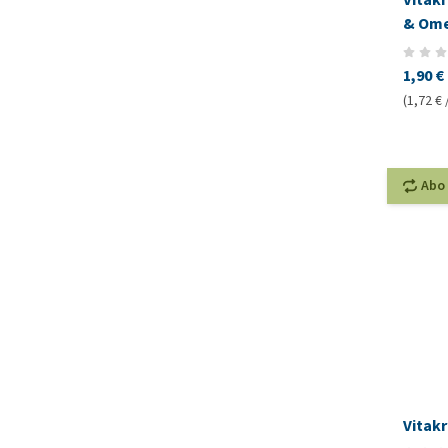
& Ome
1,90 €
(1,72 € 
Abo
Vitakr