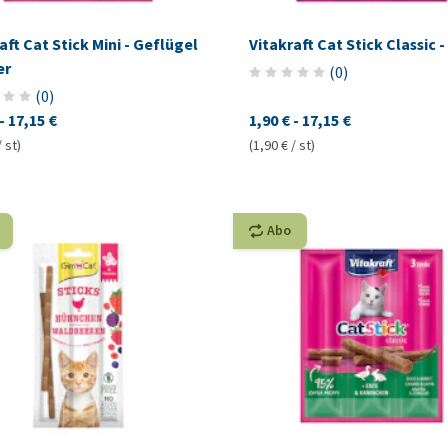
aft Cat Stick Mini - Geflügel
Vitakraft Cat Stick Classic -
er
(
0
)
(
0
)
-
17,15 €
1,90 €
-
17,15 €
/ st)
(1,90 € / st)
Abo