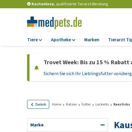
Kostenlose
, qualifizierte Tierarzt-Beratung
Tiere
Apotheke
Marken
Tierarzt Ti
Futter
Apotheke
Trovet Week: Bis zu 15 % Rabatt 
Trockenfutter
Zeckenschutz und
Flohmittel
Sichern Sie sich Ihr Lieblingsfutter vorübe
Nassfutter
Wurmkuren
Diätfutter
Ergänzungen
Getreidefreies
Hundefutter
Probiotika und
Zurück
Home
Katzen
Futter
Leckerlis
Kausticks
Immunsystem
Welpenfutter und
Leckerlis
Vitamine und Mine
Kau
Marke
Glutenfreies Hund
Medizinisches Zu