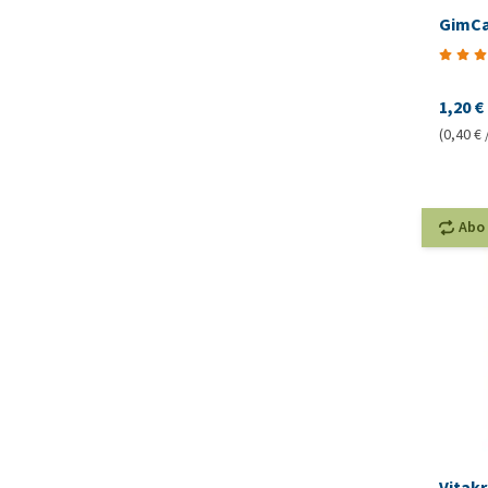
GimCa
1,20 €
(0,40 € 
Abo
Vitakr