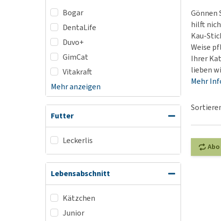
Bogar
Hypoallergenes
BARF
Gönnen S
hilft nic
Hundefutter
DentaLife
Welpenapotheke
Kau-Stic
Duvo+
Bio Hundefutter
Silvesterangst
Weise pf
GimCat
Ihrer Ka
Veganes Hundefut
Alles ansehen
lieben wi
Vitakraft
Leckerlis
Mehr In
Mehr anzeigen
Alles ansehen
Sortiere
Futter
Leckerlis
Abo
Lebensabschnitt
Kätzchen
Junior