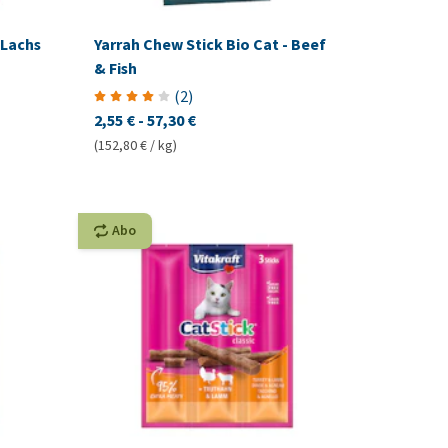
 Lachs
Yarrah Chew Stick Bio Cat - Beef
& Fish
(
2
)
2,55 €
-
57,30 €
(152,80 € / kg)
Abo