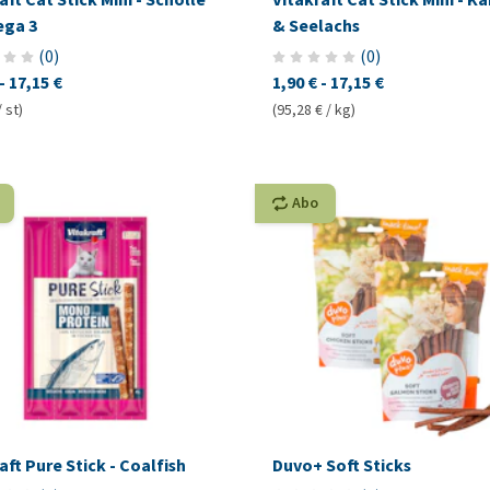
ga 3
& Seelachs
(
0
)
(
0
)
-
17,15 €
1,90 €
-
17,15 €
/ st)
(95,28 € / kg)
Abo
aft Pure Stick - Coalfish
Duvo+ Soft Sticks