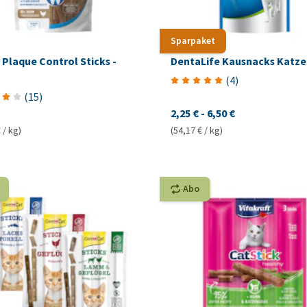
Sparpaket
Plaque Control Sticks -
DentaLife Kausnacks Katze
(
4
)
(
15
)
2,25 €
-
6,50 €
 / kg)
(54,17 € / kg)
Abo