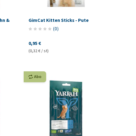
uhn &
GimCat Kitten Sticks - Pute
(
0
)
0,95 €
(0,32 € / st)
Abo