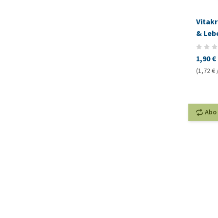
Vitakr
& Leb
1,90 €
(1,72 € 
Abo