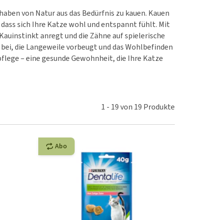
rn-, Nieren- und
e bekomme ich meinen
haben von Natur aus das Bedürfnis zu kauen. Kauen
berprobleme
nd (wieder) stubenrein?
, dass sich Ihre Katze wohl und entspannt fühlt. Mit
les ansehen
ut-/Fellprobleme und
Kauinstinkt anregt und die Zähne auf spielerische
ne bei, die Langeweile vorbeugt und das Wohlbefinden
ckreiz
pflege – eine gesunde Gewohnheit, die Ihre Katze
erenproblemen
les ansehen
1
-
19
von
19
Produkte
Abo