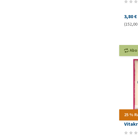
3,80 €
(152,00 
Abo
25 % R
Vitakr