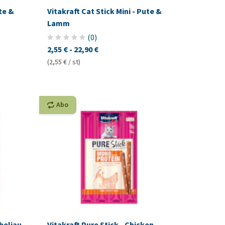
nte &
Vitakraft Cat Stick Mini - Pute &
Lamm
(
0
)
2,55 €
-
22,90 €
(2,55 € / st)
Abo
abeljau
Vitakraft Pure Stick - Chicken