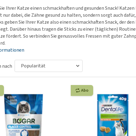
Körbe und Kissen
Alter und Demenz
Ha
Wi
ie Ihrer Katze einen schmackhaften und gesunden Snack! Katzen 
BARF
Futter- und Trinknäpfe
Übergewicht
Le
Hu
ht nur dabei, die Zähne gesund zu halten, sondern sorgt auch dafür
Welpenapotheke
Al
Auf Reisen und unterwegs
Angst, Verhalten und
Ha
ks geben Sie Ihrer Katze also einen schmackhaften Snack, der den 
Alles ansehen
Stress
legt. Darüber hinaus tragen die Sticks zu einer (täglichen) Routi
Ju
Welpen-Zubehör
tze fördert. So verbinden Sie genussvolles Fressen mit guter Zahn
ter
Alles ansehen
Ni
Alles ansehen
rd.
Al
formationen
n nach
Abo