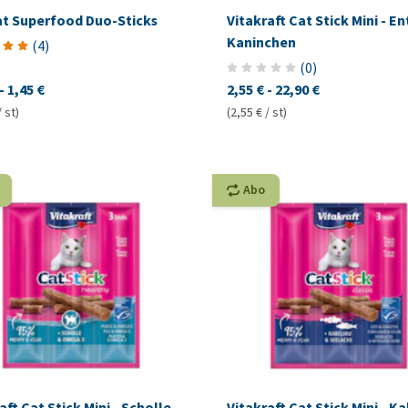
t Superfood Duo-Sticks
Vitakraft Cat Stick Mini - E
Kaninchen
(
4
)
(
0
)
-
1,45 €
2,55 €
-
22,90 €
/ st)
(2,55 € / st)
Abo
aft Cat Stick Mini - Scholle
Vitakraft Cat Stick Mini - K