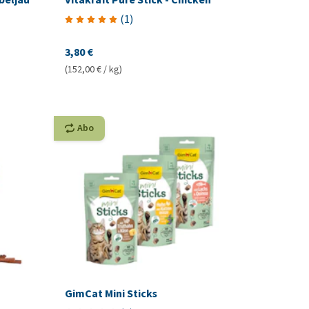
(
1
)
3,80 €
(152,00 € / kg)
Abo
GimCat Mini Sticks