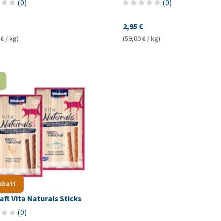
(
0
)
(
0
)
2,95 €
€ / kg)
(59,00 € / kg)
abatt
aft Vita Naturals Sticks
(
0
)