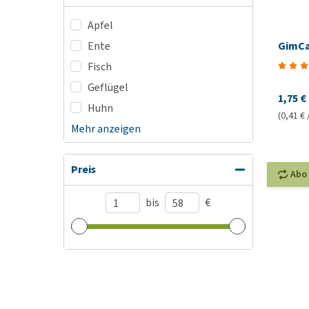
Apfel
Ente
GimCa
Fisch
Geflügel
1,75 €
Huhn
(0,41 € 
Mehr anzeigen
Preis
Abo
bis
€