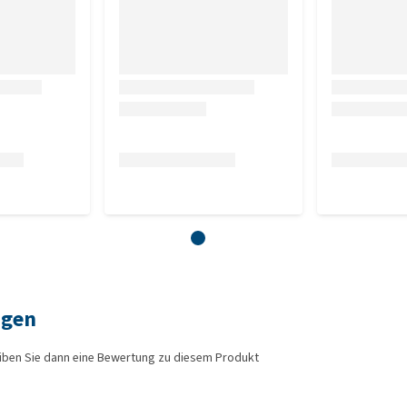
lprotein 30,0% (davon 40% Huhn), Geflügelfett,
ügelprotein, Hefe, hydrolysiertes pflanzliches Protein,
rzel (natürliche Quelle von Inulin), getrocknetes Protein
iculus).
%, Rohasche 7,2%, Kalzium 1,40%, Magnesium 0,09%,
ngen
iben Sie dann eine Bewertung zu diesem Produkt