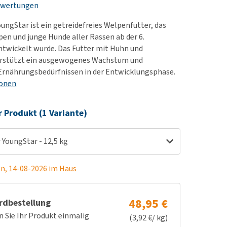
ewertungen
rn-, Nieren- und
e bekomme ich meinen
berprobleme
nd (wieder) stubenrein?
oungStar ist ein getreidefreies Welpenfutter, das
les ansehen
ut-/Fellprobleme und
pen und junge Hunde aller Rassen ab der 6.
twickelt wurde. Das Futter mit Huhn und
ckreiz
erstützt ein ausgewogenes Wachstum und
erenproblemen
Ernährungsbedürfnissen in der Entwicklungsphase.
les ansehen
ionen
r Produkt (1 Variante)
 YoungStar - 12,5 kg
en, 14-08-2026 im Haus
48,95 €
rdbestellung
n Sie Ihr Produkt einmalig
(3,92 €/ kg)