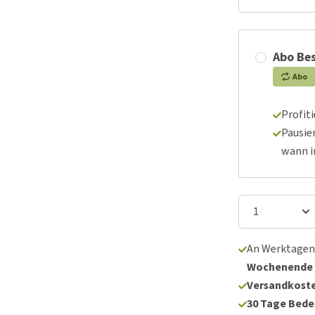
Abo Bes
Abo
Profit
Pausie
wann 
An Werktagen
Wochenende
Versandkoste
30 Tage Bede