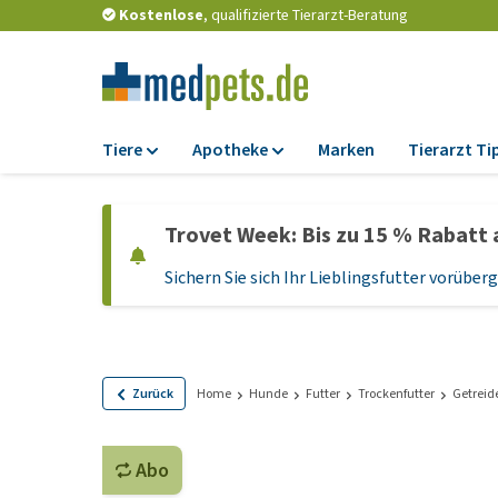
Kostenlose
, qualifizierte Tierarzt-Beratung
Tiere
Apotheke
Marken
Tierarzt Ti
Futter
Apotheke
Trovet Week: Bis zu 15 % Rabatt 
Trockenfutter
Zeckenschutz und
Flohmittel
Sichern Sie sich Ihr Lieblingsfutter vorübe
Nassfutter
Wurmkuren
Diätfutter
Ergänzungen
Getreidefreies
Hundefutter
Probiotika und
Zurück
Home
Hunde
Futter
Trockenfutter
Getreide
Immunsystem
Welpenfutter und
Leckerlis
Vitamine und Mine
Abo
Glutenfreies Hund
Medizinisches Zu