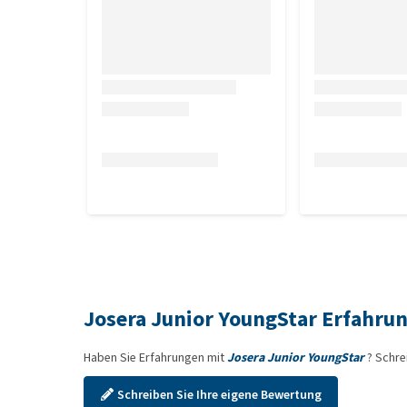
12,5 kg
Zusammensetzung
Getrocknete Kartoffeln 42%, getrocknetes Geflüge
Rübenfasern, Johannisbrotmehl, hydrolysiertes Gefl
Lachsöl 0,8%, Mineralstoffe, gemahlene Zichorienwu
der Neuseeländischen Grünlippmuschel (Perna canal
Analytische Bestandteile
Rohprotein 25,0%, Fettgehalt 13,0%, Rohfaser 2,0
Phosphor 0,90%, Natrium 0,40%.
Josera Junior YoungStar Erfahru
Haben Sie Erfahrungen mit
Josera Junior YoungStar
? Schre
Schreiben Sie Ihre eigene Bewertung