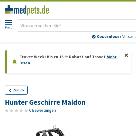
Menu
Kostenloser
Versand
Trovet Week: Bis zu 15 % Rabatt auf Trovet
Mehr
lesen
Zurück
Hunter Geschirre Maldon
0 Bewertungen