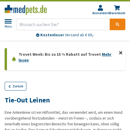
Anmelden
Warenkorb
Menu
Kostenloser
Versand ab € 69,-
Trovet Week: Bis zu 15 % Rabatt auf Trovet
Mehr
lesen
Zurück
Tie-Out Leinen
Eine Anleinleine ist ein Hilfsmittel, das verwendet wird, um einen Hund
vorübergehend festzubinden – meist im Freien –, sodass er sich
innerhalb eines begrenzten Bereichs frei bewegen kann, ohne völlig
frei zu laufen. Dies kann in Situationen nützlich sein, in denen es nicht