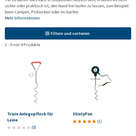
sicher oder praktisch ist, den Hund frei laufen zu lassen, zum Beispiel
beim Campen, Picknicken oder im Garten.
Mehr Informationen
Filtern und sortieren
1
-
9
von
9
Produkte
Trixie Anlegepflock für
3SixtyFun
Leine
(
1
)
(
0
)