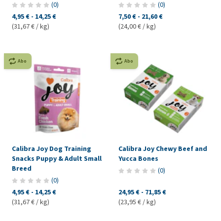
(
0
)
(
0
)
4,95 €
-
14,25 €
7,50 €
-
21,60 €
(31,67 € / kg)
(24,00 € / kg)
Abo
Abo
Calibra Joy Dog Training
Calibra Joy Chewy Beef and
Snacks Puppy & Adult Small
Yucca Bones
Breed
(
0
)
(
0
)
4,95 €
-
14,25 €
24,95 €
-
71,85 €
(31,67 € / kg)
(23,95 € / kg)