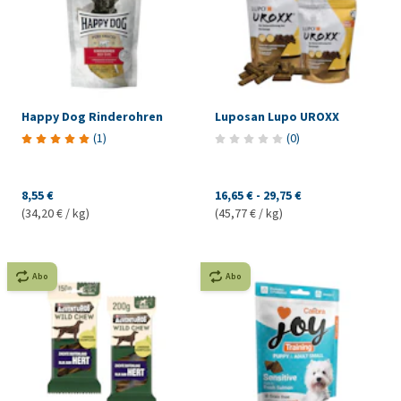
Happy Dog Rinderohren
Luposan Lupo UROXX
(
1
)
(
0
)
8,55 €
16,65 €
-
29,75 €
(34,20 € / kg)
(45,77 € / kg)
Abo
Abo