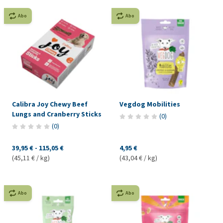
Abo
Abo
Calibra Joy Chewy Beef
Vegdog Mobilities
Lungs and Cranberry Sticks
(
0
)
(
0
)
39,95 €
-
115,05 €
4,95 €
(45,11 € / kg)
(43,04 € / kg)
Abo
Abo