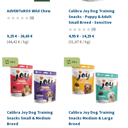
AdVENTuROS Wild Chew
Calibra Joy Dog Training
Snacks - Puppy & Adult
(
0
)
Small Breed - Sensitive
(
0
)
9,25 €
-
26,65 €
4,95 €
-
14,25 €
(44,42 € / kg)
(31,67 € / kg)
Abo
Abo
Calibra Joy Dog Training
Calibra Joy Dog Training
Snacks Small & Medium
Snacks Medium & Large
Breed
Breed