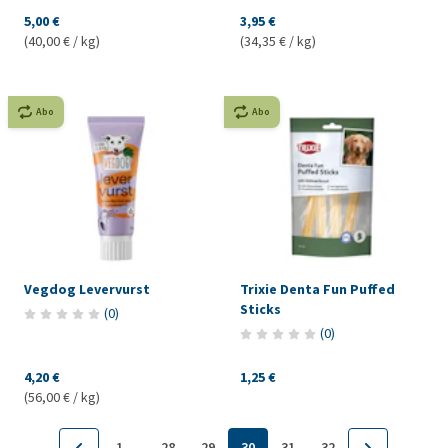
5,00 €
3,95 €
(40,00 € / kg)
(34,35 € / kg)
Abo
Abo
Vegdog Levervurst
Trixie Denta Fun Puffed
Sticks
(
0
)
(
0
)
4,20 €
1,25 €
(56,00 € / kg)
...
1
28
29
30
31
32