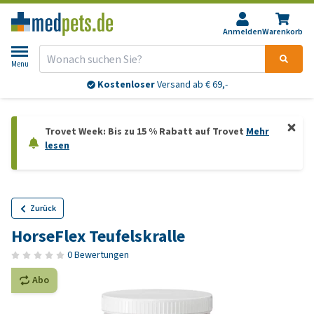
Anmelden
Warenkorb
Menu
Kostenloser
Versand ab € 69,-
Trovet Week: Bis zu 15 % Rabatt auf Trovet
Mehr
lesen
Zurück
HorseFlex Teufelskralle
0 Bewertungen
Abo