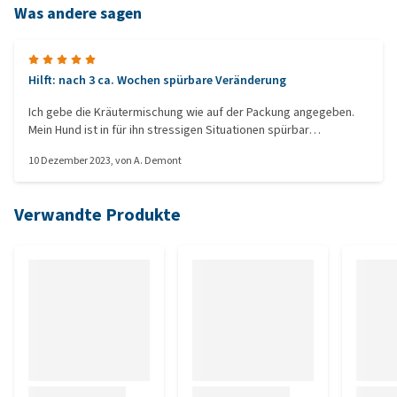
Was andere sagen
Hilft: nach 3 ca. Wochen spürbare Veränderung
Ich gebe die Kräutermischung wie auf der Packung angegeben.
Mein Hund ist in für ihn stressigen Situationen spürbar
entspannter und dadurch besser ansprechbar. Die Verdauung
10 Dezember 2023
, von
A. Demont
funktioniert auch besser und die Ruhephasen sind auch länger
geworden. Ansonsten ist mein Hund neugierig, lernbegierig und
spielfreudig wie immer. Einfach fantastisch!
Verwandte Produkte