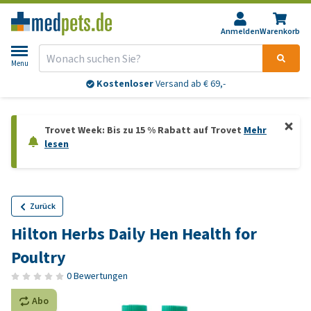
Anmelden
Warenkorb
Menu
Kostenloser
Versand ab € 69,-
Trovet Week: Bis zu 15 % Rabatt auf Trovet
Mehr
lesen
Zurück
Hilton Herbs Daily Hen Health for
Poultry
0 Bewertungen
Abo