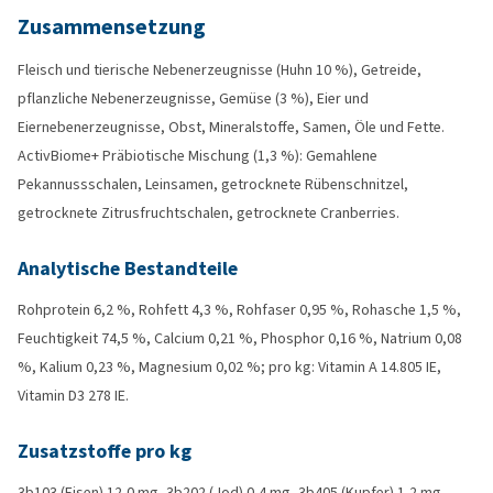
Zusammensetzung
Fleisch und tierische Nebenerzeugnisse (Huhn 10 %), Getreide,
pflanzliche Nebenerzeugnisse, Gemüse (3 %), Eier und
Eiernebenerzeugnisse, Obst, Mineralstoffe, Samen, Öle und Fette.
ActivBiome+ Präbiotische Mischung (1,3 %): Gemahlene
Pekannussschalen, Leinsamen, getrocknete Rübenschnitzel,
getrocknete Zitrusfruchtschalen, getrocknete Cranberries.
Analytische Bestandteile
Rohprotein 6,2 %, Rohfett 4,3 %, Rohfaser 0,95 %, Rohasche 1,5 %,
Feuchtigkeit 74,5 %, Calcium 0,21 %, Phosphor 0,16 %, Natrium 0,08
%, Kalium 0,23 %, Magnesium 0,02 %; pro kg: Vitamin A 14.805 IE,
Vitamin D3 278 IE.
Zusatzstoffe pro kg
3b103 (Eisen) 12,0 mg, 3b202 (Jod) 0,4 mg, 3b405 (Kupfer) 1,2 mg,