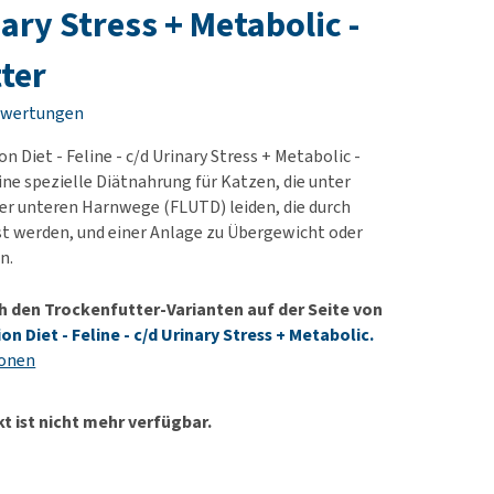
rn-, Nieren- und
e bekomme ich meinen
nary Stress + Metabolic -
berprobleme
nd (wieder) stubenrein?
ter
les ansehen
ut-/Fellprobleme und
ckreiz
ewertungen
erenproblemen
n Diet - Feline - c/d Urinary Stress + Metabolic -
les ansehen
ine spezielle Diätnahrung für Katzen, die unter
r unteren Harnwege (FLUTD) leiden, die durch
st werden, und einer Anlage zu Übergewicht oder
n.
h den Trockenfutter-Varianten auf der Seite von
ion Diet - Feline - c/d Urinary Stress + Metabolic.
ionen
t ist nicht mehr verfügbar.