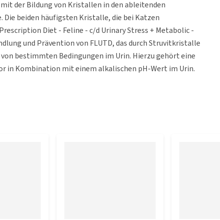
it der Bildung von Kristallen in den ableitenden
Die beiden häufigsten Kristalle, die bei Katzen
Prescription Diet - Feline - c/d Urinary Stress + Metabolic -
andlung und Prävention von FLUTD, das durch Struvitkristalle
und von bestimmten Bedingungen im Urin. Hierzu gehört eine
in Kombination mit einem alkalischen pH-Wert im Urin.
- Feline - c/d Urinary Stress + Metabolic
 erleichtert es, die Harnwege bei Katzen, die einen Hang zu
gesund und funktionsfähig zu erhalten. Feline - c/d Urinary
ten Auftretens von Blasengrieß und -steinen nach deren