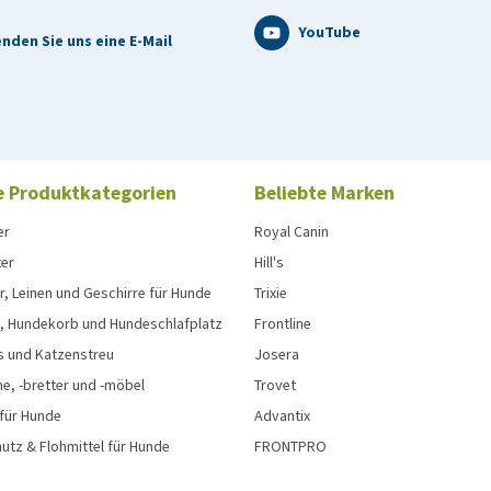
0,014 %, Taurin: 0,05 %, Vitamin E: 198 IE/kg, L-Carnitin:
YouTube
nden Sie uns eine E-Mail
e Produktkategorien
Beliebte Marken
er
Royal Canin
ter
Hill's
, Leinen und Geschirre für Hunde
Trixie
, Hundekorb und Hundeschlafplatz
Frontline
s und Katzenstreu
Josera
e, -bretter und -möbel
Trovet
 für Hunde
Advantix
tz & Flohmittel für Hunde
FRONTPRO