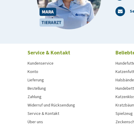
0,15 %, Kalium: 0,14 %, Natrium: 0,08 %, Magnesium: 
113,8 ppm
Se
Service & Kontakt
Beliebt
Kundenservice
Hundefutt
Konto
Katzenfut
Lieferung
Halsbänder
Bestellung
Hundebett
Zahlung
Katzenklo
Widerruf und Rücksendung
Kratzbäum
Service & Kontakt
Spielzeug
Über uns
Zeckenschu