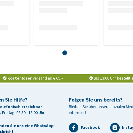
lb von einigen Tagen auf
htigen Katzen
Kostenloser
Versand ab € 69,-
Bis 13:00 Uhr bestellt:
ukte pflanzlichen Ursprungs, Eier und Eiernebenprodukte,
e, pflanzliche Eiweißextrakte, Mineralien, Milch und
n Sie Hilfe?
Folgen Sie uns bereits?
ionin, Kalziumchlorid, Kaliumchlorid, Cholinchlorid,
telefonisch erreichbar
Bleiben Sie über unsere sozialen Me
 Freitag: 08:30 - 13:00 Uhr
informiert
nden Sie uns eine WhatsApp-
ate (NPE): 4,4 %, Rohfaser: 2,4 %, Kalzium: 0,16 %, Phosphor:
Facebook
Inst
chricht