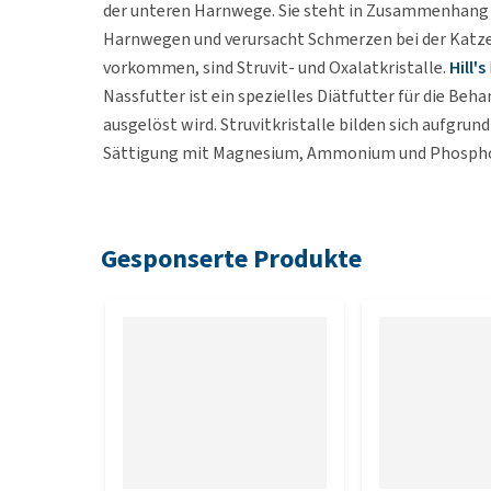
der unteren Harnwege. Sie steht in Zusammenhang m
Harnwegen und verursacht Schmerzen bei der Katze. 
vorkommen, sind Struvit- und Oxalatkristalle.
Hill's
Nassfutter ist ein spezielles Diätfutter für die Beh
ausgelöst wird. Struvitkristalle bilden sich aufgr
Sättigung mit Magnesium, Ammonium und Phosphor 
Wie kann Hill's Prescription Diet 
Gesponserte Produkte
- Nassfutter Ihrer Katze helfen?
Die Gabe von Feline - c/d Urinary Stress + Metabolic
Übergewicht oder Adipositas (Fettsucht) aufweisen, 
Stress + Metabolic reduziert das Risiko eines erneu
Auflösung.
Wichtige Vorteile: