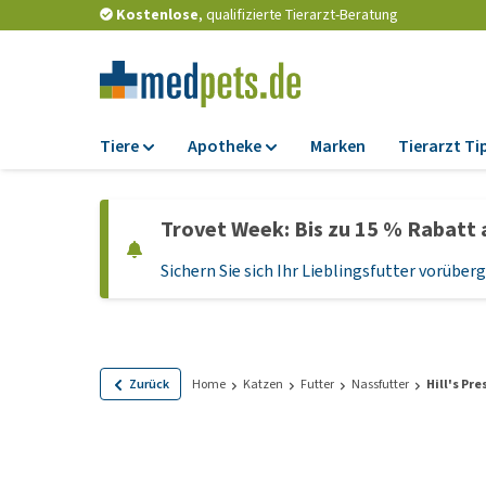
Kostenlose
, qualifizierte Tierarzt-Beratung
Tiere
Apotheke
Marken
Tierarzt Ti
Futter
Apotheke
Trovet Week: Bis zu 15 % Rabatt 
Trockenfutter
Zeckenschutz und
Flohmittel
Sichern Sie sich Ihr Lieblingsfutter vorübe
Nassfutter
Wurmkuren
Diätfutter
Ergänzungen
Getreidefreies
Hundefutter
Probiotika und
Zurück
Home
Katzen
Futter
Nassfutter
Hill's Pre
Immunsystem
Welpenfutter und
Leckerlis
Vitamine und Mine
Glutenfreies Hund
Medizinisches Zu