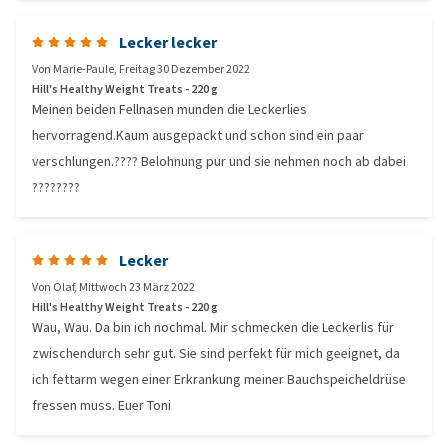
Lecker lecker
Von
Marie-Paule
,
Freitag 30 Dezember 2022
Hill's Healthy Weight Treats - 220 g
Meinen beiden Fellnasen munden die Leckerlies
hervorragend.Kaum ausgepackt und schon sind ein paar
verschlungen.???? Belohnung pur und sie nehmen noch ab dabei
????????
Lecker
Von
Olaf
,
Mittwoch 23 März 2022
Hill's Healthy Weight Treats - 220 g
Wau, Wau. Da bin ich nochmal. Mir schmecken die Leckerlis für
zwischendurch sehr gut. Sie sind perfekt für mich geeignet, da
ich fettarm wegen einer Erkrankung meiner Bauchspeicheldrüse
fressen muss. Euer Toni