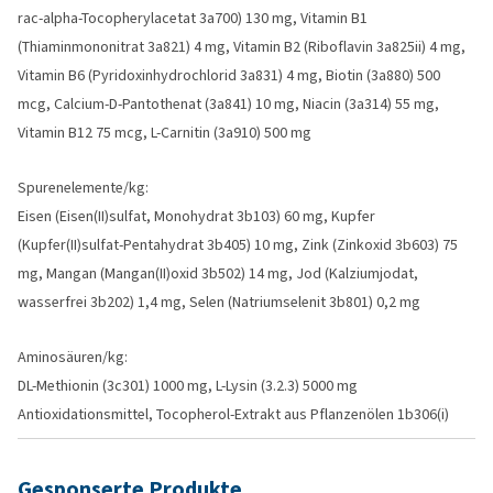
rac-alpha-Tocopherylacetat 3a700) 130 mg, Vitamin B1
(Thiaminmononitrat 3a821) 4 mg, Vitamin B2 (Riboflavin 3a825ii) 4 mg,
Vitamin B6 (Pyridoxinhydrochlorid 3a831) 4 mg, Biotin (3a880) 500
mcg, Calcium-D-Pantothenat (3a841) 10 mg, Niacin (3a314) 55 mg,
Vitamin B12 75 mcg, L-Carnitin (3a910) 500 mg
Spurenelemente/kg:
Eisen (Eisen(II)sulfat, Monohydrat 3b103) 60 mg, Kupfer
(Kupfer(II)sulfat-Pentahydrat 3b405) 10 mg, Zink (Zinkoxid 3b603) 75
mg, Mangan (Mangan(II)oxid 3b502) 14 mg, Jod (Kalziumjodat,
wasserfrei 3b202) 1,4 mg, Selen (Natriumselenit 3b801) 0,2 mg
Aminosäuren/kg:
DL-Methionin (3c301) 1000 mg, L-Lysin (3.2.3) 5000 mg
Antioxidationsmittel, Tocopherol-Extrakt aus Pflanzenölen 1b306(i)
Gesponserte Produkte