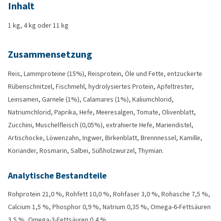
Inhalt
1 kg, 4 kg oder 11 kg
Zusammensetzung
Reis, Lammproteine (15%), Reisprotein, Öle und Fette, entzuckerte
Rübenschnitzel, Fischmehl, hydrolysiertes Protein, Apfeltrester,
Leinsamen, Garnele (1%), Calamares (1%), Kaliumchlorid,
Natriumchlorid, Paprika, Hefe, Meeresalgen, Tomate, Olivenblatt,
Zucchini, Muschelfleisch (0,05%), extrahierte Hefe, Mariendistel,
Artischocke, Löwenzahn, Ingwer, Birkenblatt, Brennnessel, Kamille,
Koriander, Rosmarin, Salbei, Süßholzwurzel, Thymian.
Analytische Bestandteile
Rohprotein 21,0 %, Rohfett 10,0 %, Rohfaser 3,0 %, Rohasche 7,5 %,
Calcium 1,5 %, Phosphor 0,9 %, Natrium 0,35 %, Omega-6-Fettsäuren
3,5 %, Omega-3-Fettsäuren 0,4 %.