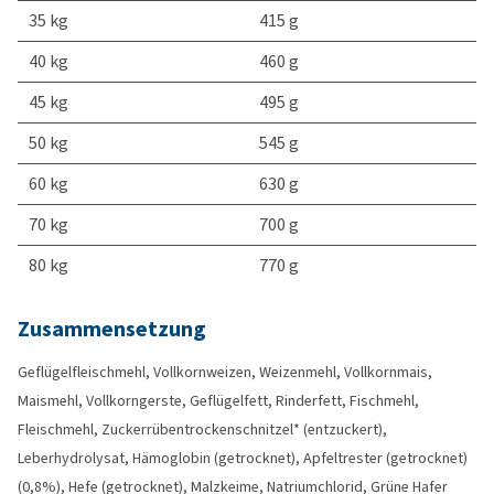
35 kg
415 g
40 kg
460 g
45 kg
495 g
50 kg
545 g
60 kg
630 g
70 kg
700 g
80 kg
770 g
Zusammensetzung
Geflügelfleischmehl, Vollkornweizen, Weizenmehl, Vollkornmais,
Maismehl, Vollkorngerste, Geflügelfett, Rinderfett, Fischmehl,
Fleischmehl, Zuckerrübentrockenschnitzel* (entzuckert),
Leberhydrolysat, Hämoglobin (getrocknet), Apfeltrester (getrocknet)
(0,8%), Hefe (getrocknet), Malzkeime, Natriumchlorid, Grüne Hafer