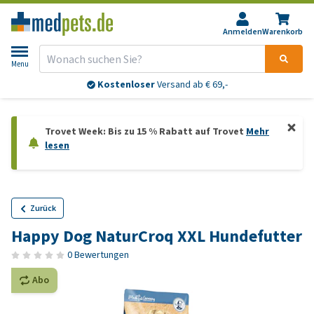
Anmelden
Warenkorb
Menu
Kostenloser
Versand ab € 69,-
Trovet Week: Bis zu 15 % Rabatt auf Trovet
Mehr
lesen
Zurück
Happy Dog NaturCroq XXL Hundefutter
0 Bewertungen
Abo