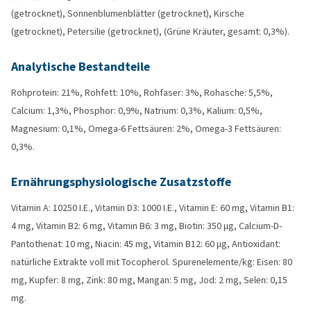
(getrocknet), Sonnenblumenblätter (getrocknet), Kirsche
(getrocknet), Petersilie (getrocknet), (Grüne Kräuter, gesamt: 0,3%).
Analytische Bestandteile
Rohprotein: 21%, Rohfett: 10%, Rohfaser: 3%, Rohasche: 5,5%,
Calcium: 1,3%, Phosphor: 0,9%, Natrium: 0,3%, Kalium: 0,5%,
Magnesium: 0,1%, Omega-6 Fettsäuren: 2%, Omega-3 Fettsäuren:
0,3%.
Ernährungsphysiologische Zusatzstoffe
Vitamin A: 10250 I.E., Vitamin D3: 1000 I.E., Vitamin E: 60 mg, Vitamin B1:
4 mg, Vitamin B2: 6 mg, Vitamin B6: 3 mg, Biotin: 350 µg, Calcium-D-
Pantothenat: 10 mg, Niacin: 45 mg, Vitamin B12: 60 µg, Antioxidant:
natürliche Extrakte voll mit Tocopherol. Spurenelemente/kg: Eisen: 80
mg, Kupfer: 8 mg, Zink: 80 mg, Mangan: 5 mg, Jod: 2 mg, Selen: 0,15
mg.