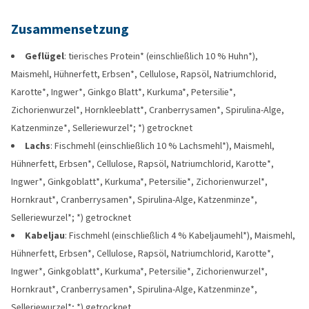
Zusammensetzung
Geflügel
: tierisches Protein* (einschließlich 10 % Huhn*),
Maismehl, Hühnerfett, Erbsen*, Cellulose, Rapsöl, Natriumchlorid,
Karotte*, Ingwer*, Ginkgo Blatt*, Kurkuma*, Petersilie*,
Zichorienwurzel*, Hornkleeblatt*, Cranberrysamen*, Spirulina-Alge,
Katzenminze*, Selleriewurzel*; *) getrocknet
Lachs
: Fischmehl (einschließlich 10 % Lachsmehl*), Maismehl,
Hühnerfett, Erbsen*, Cellulose, Rapsöl, Natriumchlorid, Karotte*,
Ingwer*, Ginkgoblatt*, Kurkuma*, Petersilie*, Zichorienwurzel*,
Hornkraut*, Cranberrysamen*, Spirulina-Alge, Katzenminze*,
Selleriewurzel*; *) getrocknet
Kabeljau
: Fischmehl (einschließlich 4 % Kabeljaumehl*), Maismehl,
Hühnerfett, Erbsen*, Cellulose, Rapsöl, Natriumchlorid, Karotte*,
Ingwer*, Ginkgoblatt*, Kurkuma*, Petersilie*, Zichorienwurzel*,
Hornkraut*, Cranberrysamen*, Spirulina-Alge, Katzenminze*,
Selleriewurzel*; *) getrocknet