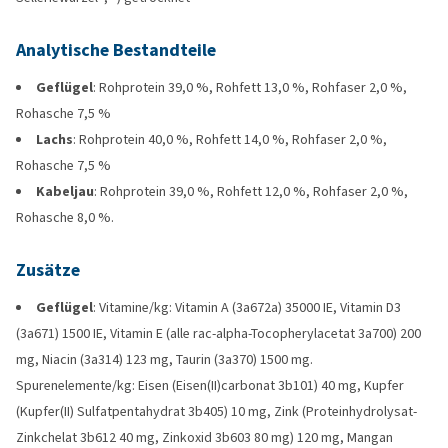
Analytische Bestandteile
Geflügel
: Rohprotein 39,0 %, Rohfett 13,0 %, Rohfaser 2,0 %,
Rohasche 7,5 %
Lachs
: Rohprotein 40,0 %, Rohfett 14,0 %, Rohfaser 2,0 %,
Rohasche 7,5 %
Kabeljau
: Rohprotein 39,0 %, Rohfett 12,0 %, Rohfaser 2,0 %,
Rohasche 8,0 %.
Zusätze
Geflügel
: Vitamine/kg: Vitamin A (3a672a) 35000 IE, Vitamin D3
(3a671) 1500 IE, Vitamin E (alle rac-alpha-Tocopherylacetat 3a700) 200
mg, Niacin (3a314) 123 mg, Taurin (3a370) 1500 mg.
Spurenelemente/kg: Eisen (Eisen(II)carbonat 3b101) 40 mg, Kupfer
(Kupfer(II) Sulfatpentahydrat 3b405) 10 mg, Zink (Proteinhydrolysat-
Zinkchelat 3b612 40 mg, Zinkoxid 3b603 80 mg) 120 mg, Mangan