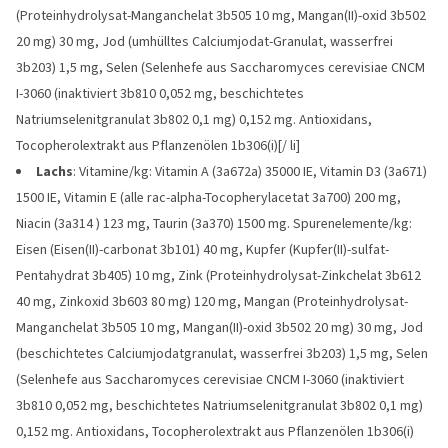
(Proteinhydrolysat-Manganchelat 3b505 10 mg, Mangan(II)-oxid 3b502
20 mg) 30 mg, Jod (umhülltes Calciumjodat-Granulat, wasserfrei
3b203) 1,5 mg, Selen (Selenhefe aus Saccharomyces cerevisiae CNCM
I-3060 (inaktiviert 3b810 0,052 mg, beschichtetes
Natriumselenitgranulat 3b802 0,1 mg) 0,152 mg. Antioxidans,
Tocopherolextrakt aus Pflanzenölen 1b306(i)[/ li]
Lachs
: Vitamine/kg: Vitamin A (3a672a) 35000 IE, Vitamin D3 (3a671)
1500 IE, Vitamin E (alle rac-alpha-Tocopherylacetat 3a700) 200 mg,
Niacin (3a314 ) 123 mg, Taurin (3a370) 1500 mg. Spurenelemente/kg:
Eisen (Eisen(II)-carbonat 3b101) 40 mg, Kupfer (Kupfer(II)-sulfat-
Pentahydrat 3b405) 10 mg, Zink (Proteinhydrolysat-Zinkchelat 3b612
40 mg, Zinkoxid 3b603 80 mg) 120 mg, Mangan (Proteinhydrolysat-
Manganchelat 3b505 10 mg, Mangan(II)-oxid 3b502 20 mg) 30 mg, Jod
(beschichtetes Calciumjodatgranulat, wasserfrei 3b203) 1,5 mg, Selen
(Selenhefe aus Saccharomyces cerevisiae CNCM I-3060 (inaktiviert
3b810 0,052 mg, beschichtetes Natriumselenitgranulat 3b802 0,1 mg)
0,152 mg. Antioxidans, Tocopherolextrakt aus Pflanzenölen 1b306(i)