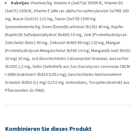
Kabeljau
: Vitamine/kg: Vitamin A (3a672a) 35000 IE, Vitamin D3
(3a671) 1500 IE, Vitamin E (alle rac-alpha-Tocopherylacetat 3a700) 200
mg, Niacin (3a314 ) 123 mg, Taurin (3a370) 1500 mg.
Spurenelemente/kg: Eisen (Eisen(II)carbonat 3b101) 40 mg, Kupfer
(Kupfer(II) Sulfatpentahydrat 3b405) 10 mg, Zink (Proteinhydrolysat-
Zinkchelat 3b612 40 mg, Zinkoxid 3b603 80 mg) 120 mg, Mangan
(Proteinhydrolysat-Manganchelat 3b505 10 mg, Mangan(II)-oxid 3b502
20 mg) 30 mg, Jod (beschichtetes Calciumjodat-Granulat, wasserfrei
3b203) 1,5 mg, Selen (Selenhefe aus Saccharomyces cerevisiae CNCM
I-3060 (inaktiviert 3b810 0,052 mg), beschichtetes Natriumselenit-
Granulat 3b802 0,1 mg) 0,152 mg. Antioxidans, Tocopherolextrakt aus
Pflanzenölen 1b 306(i) .
Kombinieren Sie dieses Produkt