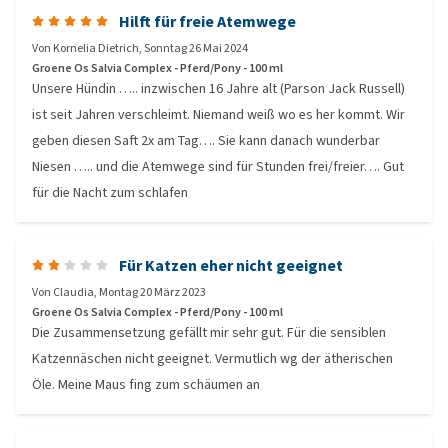
Hilft für freie Atemwege
Von
Kornelia Dietrich
,
Sonntag 26 Mai 2024
Groene Os Salvia Complex - Pferd/Pony - 100 ml
Unsere Hündin ….. inzwischen 16 Jahre alt (Parson Jack Russell)
ist seit Jahren verschleimt. Niemand weiß wo es her kommt. Wir
geben diesen Saft 2x am Tag…. Sie kann danach wunderbar
Niesen ….. und die Atemwege sind für Stunden frei/freier…. Gut
für die Nacht zum schlafen
Für Katzen eher nicht geeignet
Von
Claudia
,
Montag 20 März 2023
Groene Os Salvia Complex - Pferd/Pony - 100 ml
Die Zusammensetzung gefällt mir sehr gut. Für die sensiblen
Katzennäschen nicht geeignet. Vermutlich wg der ätherischen
Öle. Meine Maus fing zum schäumen an