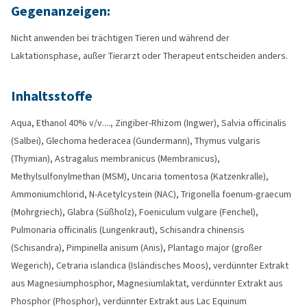
Gegenanzeigen:
Nicht anwenden bei trächtigen Tieren und während der
Laktationsphase, außer Tierarzt oder Therapeut entscheiden anders.
Inhaltsstoffe
Aqua, Ethanol 40% v/v...., Zingiber-Rhizom (Ingwer), Salvia officinalis
(Salbei), Glechoma hederacea (Gundermann), Thymus vulgaris
(Thymian), Astragalus membranicus (Membranicus),
Methylsulfonylmethan (MSM), Uncaria tomentosa (Katzenkralle),
Ammoniumchlorid, N-Acetylcystein (NAC), Trigonella foenum-graecum
(Mohrgriech), Glabra (Süßholz), Foeniculum vulgare (Fenchel),
Pulmonaria officinalis (Lungenkraut), Schisandra chinensis
(Schisandra), Pimpinella anisum (Anis), Plantago major (großer
Wegerich), Cetraria islandica (Isländisches Moos), verdünnter Extrakt
aus Magnesiumphosphor, Magnesiumlaktat, verdünnter Extrakt aus
Phosphor (Phosphor), verdünnter Extrakt aus Lac Equinum