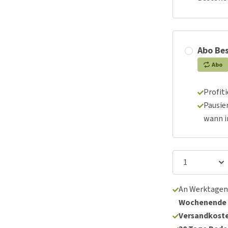
Abo Bes
Abo
Profit
Pausie
wann 
An Werktagen
Wochenende
Versandkoste