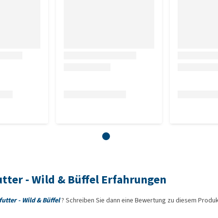
alstoffe 1,5%, Vitamine 0,5%, Allgäuer Almkräuter 0,5%
ille, Löwenzahn, Ringelblume), Chicorée 0,5% (fein
 0,3% (Pfefferminze, Thymian, Oregano, Salbei, Petersilie,
, Äpfel), Algen 0,2% (Knöterich, Spirulina), neuseeländische
ch an Glucosamin und Chondroitin), Yucca schidigera 0,1%
e 6,5%, Feuchtigkeitsgehalt 10%
e
upfer(II)-sulfat, Pentahydrat) 8 mg, Zink (als Zinkoxid) 110
alciumjodat, wasserfrei) 3 mg
tter - Wild & Büffel Erfahrungen
tter - Wild & Büffel
? Schreiben Sie dann eine Bewertung zu diesem Produ