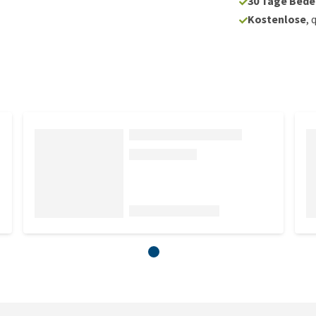
30 Tage Bede
Kostenlose
, 