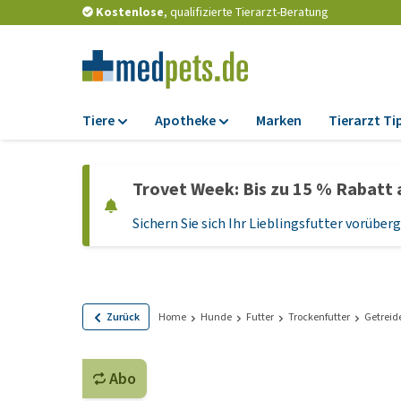
Kostenlose
, qualifizierte Tierarzt-Beratung
Tiere
Apotheke
Marken
Tierarzt Ti
Futter
Apotheke
Trovet Week: Bis zu 15 % Rabatt 
Trockenfutter
Zeckenschutz und
Flohmittel
Sichern Sie sich Ihr Lieblingsfutter vorübe
Nassfutter
Wurmkuren
Diätfutter
Ergänzungen
Getreidefreies
Hundefutter
Probiotika und
Zurück
Home
Hunde
Futter
Trockenfutter
Getreide
Immunsystem
Welpenfutter und
Leckerlis
Vitamine und Mine
Abo
Glutenfreies Hund
Medizinisches Zu