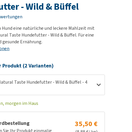
rn-, Nieren- und
e bekomme ich meinen
tter - Wild & Büffel
berprobleme
nd (wieder) stubenrein?
ewertungen
les ansehen
ut-/Fellprobleme und
 Hund eine natürliche und leckere Mahlzeit mit
ckreiz
ral Taste Hundefutter - Wild & Büffel. Für eine
erenproblemen
d gesunde Ernährung.
les ansehen
ionen
r Produkt (2 Varianten)
tural Taste Hundefutter - Wild & Büffel - 4
en, morgen im Haus
35,50 €
rdbestellung
n Sie Ihr Produkt einmalig
(8,88 €/ kg)