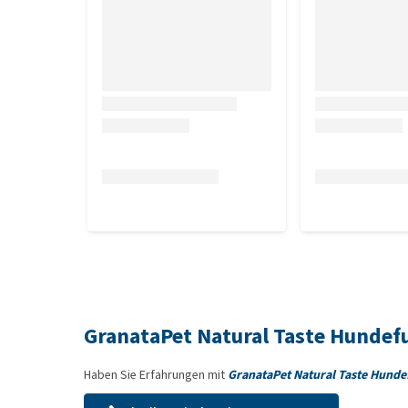
(getrocknet und fein gemahlen), Lachsöl 2%, Miner
(Bockshornklee, Breitwegerich, Spitzwegerich, Kam
gemahlen, mit natürlichem FOS und Inulin), Kräuter
Majoran, Anis) Obst 0,3% (Cranberries, Heidelbeeren
Grünlippmuschel 0,1% (fein gemahlen, natürlich rei
Analytische Bestandteile
Eiweiß 36%, Fettgehalt 16%, Rohfaser 3%, Rohasch
Ernährungsphysiologische Zusatzstoff
Vitamin D3 1200 IU, L-Carnitin 600 mg, Kupfer (als K
mg, Mangan (als Mangan(II)-oxid) 11 mg, Jod (als C
GranataPet Natural Taste Hundefu
Haben Sie Erfahrungen mit
GranataPet Natural Taste Hundefu