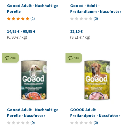
Goood Adult - Nachhaltige
Goood - Adult -
Forelle
Freilandlamm - Nassfutter
(
2
)
(
0
)
14,95 €
-
68,95 €
22,10 €
(6,90 € / kg)
(9,21 € / kg)
Abo
Abo
Goood Adult - Nachhaltige
GOOOD Adult -
Forelle - Nassfutter
Freilandpute - Nassfutter
(
0
)
(
0
)