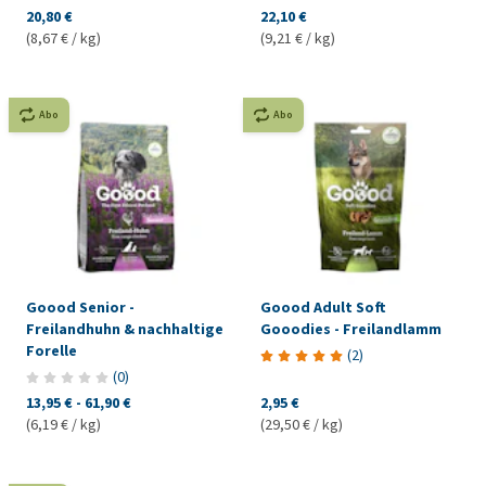
20,80 €
22,10 €
(8,67 € / kg)
(9,21 € / kg)
Abo
Abo
Goood Senior -
Goood Adult Soft
Freilandhuhn & nachhaltige
Gooodies - Freilandlamm
Forelle
(
2
)
(
0
)
13,95 €
-
61,90 €
2,95 €
(6,19 € / kg)
(29,50 € / kg)