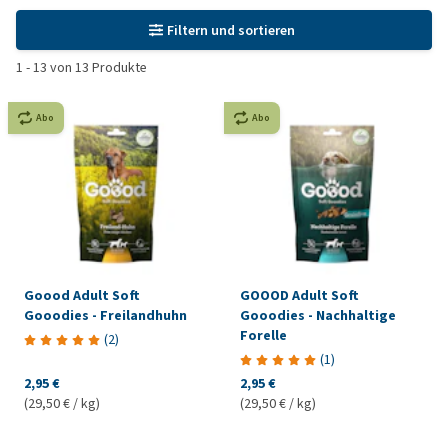
Filtern und sortieren
1
-
13
von
13
Produkte
Abo
Abo
Goood Adult Soft
GOOOD Adult Soft
Gooodies - Freilandhuhn
Gooodies - Nachhaltige
Forelle
(
2
)
(
1
)
2,95 €
2,95 €
(29,50 € / kg)
(29,50 € / kg)