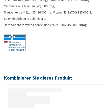
Mischung aus Aromen (2b) 5 000 mg,
Traubenextrakt (2b485) 26 800 mg, Vitamin E (3a700) 125 000 IE,
Selen (inaktivierte selenisierte
Hefe Saccharomyces cerevisiae CNCM I‑306, 3b810i) 20 mg.
Kombinieren Sie dieses Produkt