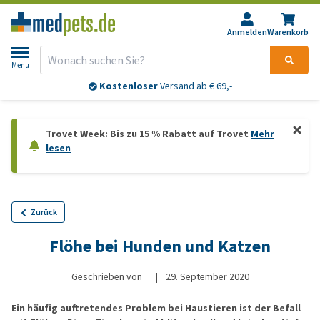
Anmelden
Warenkorb
Menu
Kostenloser
Versand ab € 69,-
Trovet Week: Bis zu 15 % Rabatt auf Trovet
Mehr
lesen
Zurück
Flöhe bei Hunden und Katzen
Geschrieben von
|
29. September 2020
Ein häufig auftretendes Problem bei Haustieren ist der Befall