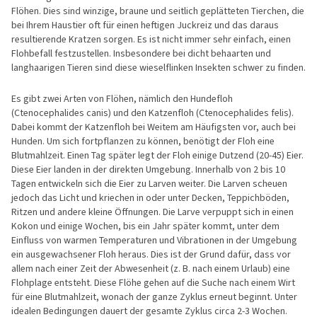
Flöhen. Dies sind winzige, braune und seitlich geplätteten Tierchen, die
bei Ihrem Haustier oft für einen heftigen Juckreiz und das daraus
resultierende Kratzen sorgen. Es ist nicht immer sehr einfach, einen
Flohbefall festzustellen. Insbesondere bei dicht behaarten und
langhaarigen Tieren sind diese wieselflinken Insekten schwer zu finden.
Es gibt zwei Arten von Flöhen, nämlich den Hundefloh
(Ctenocephalides canis) und den Katzenfloh (Ctenocephalides felis).
Dabei kommt der Katzenfloh bei Weitem am Häufigsten vor, auch bei
Hunden. Um sich fortpflanzen zu können, benötigt der Floh eine
Blutmahlzeit. Einen Tag später legt der Floh einige Dutzend (20-45) Eier.
Diese Eier landen in der direkten Umgebung. Innerhalb von 2 bis 10
Tagen entwickeln sich die Eier zu Larven weiter. Die Larven scheuen
jedoch das Licht und kriechen in oder unter Decken, Teppichböden,
Ritzen und andere kleine Öffnungen. Die Larve verpuppt sich in einen
Kokon und einige Wochen, bis ein Jahr später kommt, unter dem
Einfluss von warmen Temperaturen und Vibrationen in der Umgebung
ein ausgewachsener Floh heraus. Dies ist der Grund dafür, dass vor
allem nach einer Zeit der Abwesenheit (z. B. nach einem Urlaub) eine
Flohplage entsteht. Diese Flöhe gehen auf die Suche nach einem Wirt
für eine Blutmahlzeit, wonach der ganze Zyklus erneut beginnt. Unter
idealen Bedingungen dauert der gesamte Zyklus circa 2-3 Wochen.