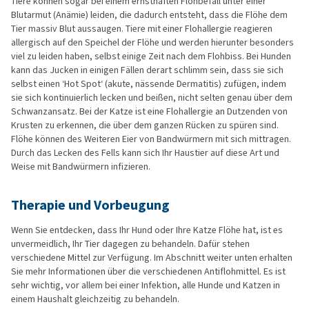
Tiere können sogar bei einem ernsthaften Flohbefall unter einer
Blutarmut (Anämie) leiden, die dadurch entsteht, dass die Flöhe dem
Tier massiv Blut aussaugen. Tiere mit einer Flohallergie reagieren
allergisch auf den Speichel der Flöhe und werden hierunter besonders
viel zu leiden haben, selbst einige Zeit nach dem Flohbiss. Bei Hunden
kann das Jucken in einigen Fällen derart schlimm sein, dass sie sich
selbst einen ‘Hot Spot‘ (akute, nässende Dermatitis) zufügen, indem
sie sich kontinuierlich lecken und beißen, nicht selten genau über dem
Schwanzansatz. Bei der Katze ist eine Flohallergie an Dutzenden von
Krusten zu erkennen, die über dem ganzen Rücken zu spüren sind.
Flöhe können des Weiteren Eier von Bandwürmern mit sich mittragen.
Durch das Lecken des Fells kann sich Ihr Haustier auf diese Art und
Weise mit Bandwürmern infizieren.
Therapie und Vorbeugung
Wenn Sie entdecken, dass Ihr Hund oder Ihre Katze Flöhe hat, ist es
unvermeidlich, Ihr Tier dagegen zu behandeln. Dafür stehen
verschiedene Mittel zur Verfügung. Im Abschnitt weiter unten erhalten
Sie mehr Informationen über die verschiedenen Antiflohmittel. Es ist
sehr wichtig, vor allem bei einer Infektion, alle Hunde und Katzen in
einem Haushalt gleichzeitig zu behandeln.